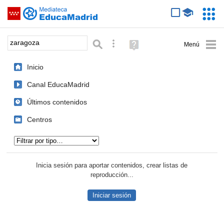
Mediateca de EducaMadrid
Saltar navegación
Servic
Educa
Palabra o frase:
Búsqueda avanzada
Ayuda
(en
ventana
Inicio
nueva)
Canal EducaMadrid
Últimos contenidos
Centros
Tipo de contenido:
Inicia sesión para aportar contenidos, crear listas de
reproducción...
Iniciar sesión