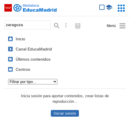
Mediateca de EducaMadrid
Saltar navegación
Servic
Educa
Palabra o frase:
Búsqueda avanzada
Ayuda
(en
ventana
Inicio
nueva)
Canal EducaMadrid
Últimos contenidos
Centros
Tipo de contenido:
Inicia sesión para aportar contenidos, crear listas de
reproducción...
Iniciar sesión