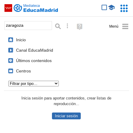
Mediateca de EducaMadrid
Saltar navegación
Servic
Educa
Palabra o frase:
Búsqueda avanzada
Ayuda
(en
ventana
Inicio
nueva)
Canal EducaMadrid
Últimos contenidos
Centros
Tipo de contenido:
Inicia sesión para aportar contenidos, crear listas de
reproducción...
Iniciar sesión