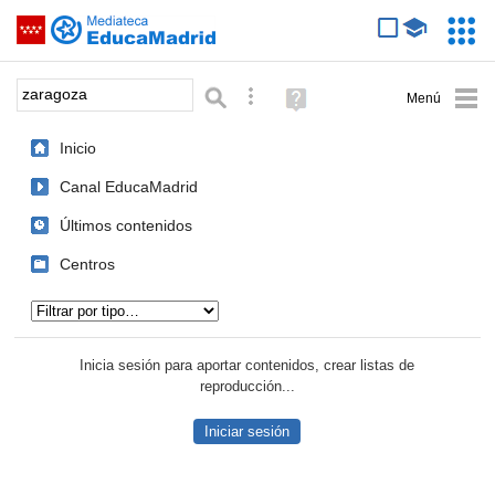
Mediateca de EducaMadrid
Saltar navegación
Servic
Educa
Palabra o frase:
Búsqueda avanzada
Ayuda
(en
ventana
Inicio
nueva)
Canal EducaMadrid
Últimos contenidos
Centros
Tipo de contenido:
Inicia sesión para aportar contenidos, crear listas de
reproducción...
Iniciar sesión