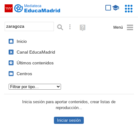
Mediateca de EducaMadrid
Saltar navegación
Servic
Educa
Palabra o frase:
Búsqueda avanzada
Ayuda
(en
ventana
Inicio
nueva)
Canal EducaMadrid
Últimos contenidos
Centros
Tipo de contenido:
Inicia sesión para aportar contenidos, crear listas de
reproducción...
Iniciar sesión