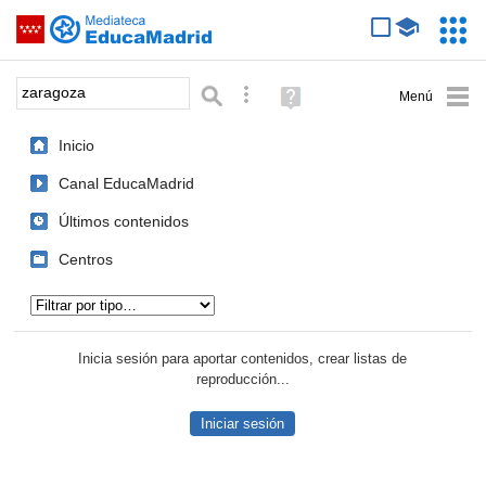
Mediateca de EducaMadrid
Saltar navegación
Servic
Educa
Palabra o frase:
Búsqueda avanzada
Ayuda
(en
ventana
Inicio
nueva)
Canal EducaMadrid
Últimos contenidos
Centros
Tipo de contenido:
Inicia sesión para aportar contenidos, crear listas de
reproducción...
Iniciar sesión