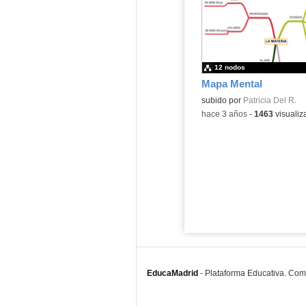
12 nodos
Mapa Mental
subido por
Patricia Del R.
-
hace 3 años
-
1463
visualiz
EducaMadrid
-
Plataforma Educativa. Co