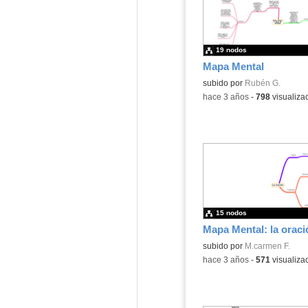
19 nodos
Mapa Mental
subido por
Rubén G.
-
hace 3 años
-
798
visualiza
15 nodos
Mapa Mental: la oraci
subido por
M.carmen F.
-
hace 3 años
-
571
visualiza