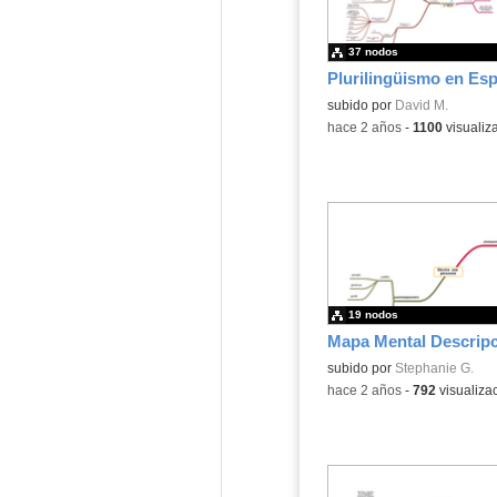
37 nodos
Contenido educativo.
subido por
David M.
-
hace 2 años
-
1100
visualiz
19 nodos
Contenido educativo.
subido por
Stephanie G.
-
hace 2 años
-
792
visualiza