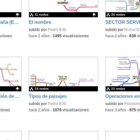
11 nodos
26 nodos
Plurilingüismo en España (ESPA)
El nombre
SECTOR SERV
Contenido educativo.
subido por
Pedro B M.
Contenido educativo
subido por
M.cruz B.
aciones
-
hace 2 años
-
1495
visualizaciones
-
hace 2 años
-
838
vi
18 nodos
21 nodos
Mapa Mental Descripción de una persona en francés
Tipos de paisajes
subido por
Pedro B M.
subido por
Felicisim
ciones
-
hace 2 años
-
1070
visualizaciones
-
hace 3 años
-
975
vi