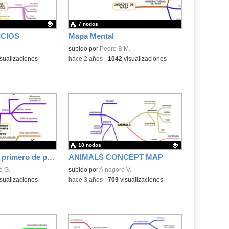
7 nodos
ICIOS
Mapa Mental
.
subido por
Pedro B M.
sualizaciones
-
hace 2 años
-
1042
visualizaciones
18 nodos
Operaciones en primero de primaria
ANIMALS CONCEPT MAP
o G.
Contenido educativo.
subido por
A.nagore V.
sualizaciones
-
hace 3 años
-
709
visualizaciones