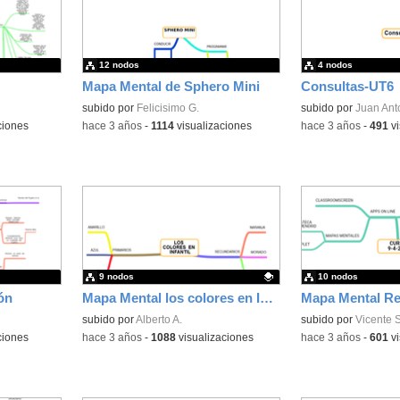
12 nodos
4 nodos
Mapa Mental de Sphero Mini
Consultas-UT6
subido por
Felicisimo G.
subido por
Juan Ant
ciones
-
hace 3 años
-
1114
visualizaciones
-
hace 3 años
-
491
vi
9 nodos
10 nodos
ón
Mapa Mental los colores en Infantil
Contenido educativo.
subido por
Alberto A.
subido por
Vicente S
ciones
-
hace 3 años
-
1088
visualizaciones
-
hace 3 años
-
601
vi