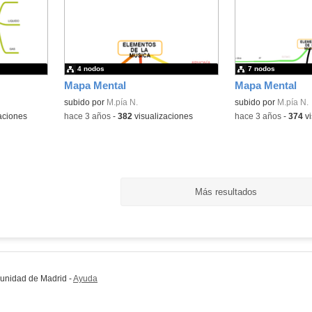
4 nodos
7 nodos
Mapa Mental
Mapa Mental
subido por
M.pía N.
subido por
M.pía N.
aciones
-
hace 3 años
-
382
visualizaciones
-
hace 3 años
-
374
vi
Más resultados
munidad de Madrid
-
Ayuda
(en ventana nueva)