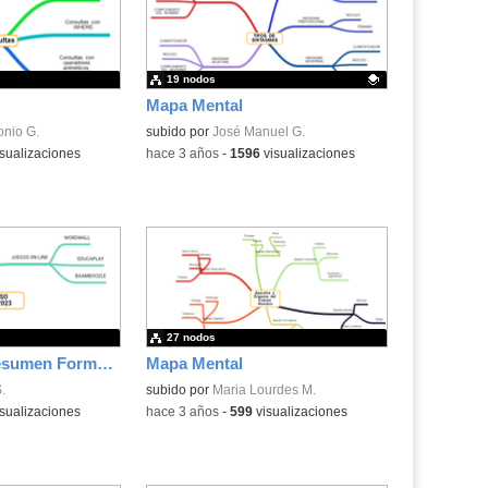
19 nodos
Mapa Mental
onio G.
Contenido educativo.
subido por
José Manuel G.
sualizaciones
-
hace 3 años
-
1596
visualizaciones
27 nodos
Mapa Mental Resumen Formación
Mapa Mental
.
subido por
Maria Lourdes M.
sualizaciones
-
hace 3 años
-
599
visualizaciones