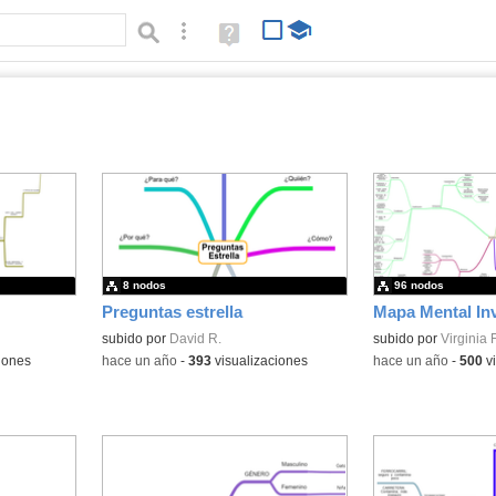
Búsqueda avanzada
Ayuda
(en
ventana
nueva)
dos publicados
8 nodos
96 nodos
Preguntas estrella
subido por
David R.
Contenido educativo
subido por
Virginia F
iones
-
hace un año
-
393
visualizaciones
-
hace un año
-
500
vi