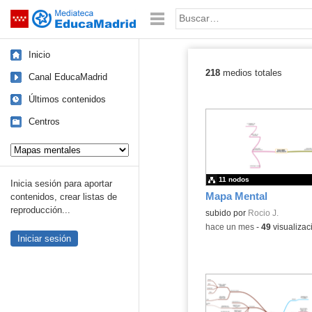
Mediateca de EducaMadrid
Saltar navegación
Palabra o frase:
Inicio
218
medios totales
Canal EducaMadrid
Últimos conteni
Últimos contenidos
Centros
Tipo de contenido:
11 nodos
Inicia sesión para aportar
Mapa Mental
contenidos, crear listas de
reproducción...
subido por
Rocio J.
-
hace un mes
-
49
visualizac
Iniciar sesión