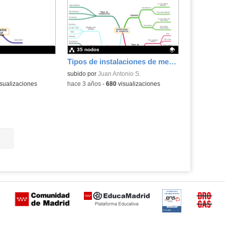
35 nodos
Tipos de instalaciones de megafonía
Contenido educativo.
subido por
Juan Antonio S.
sualizaciones
-
hace 3 años
-
680
visualizaciones
Certificación
Buzón
de