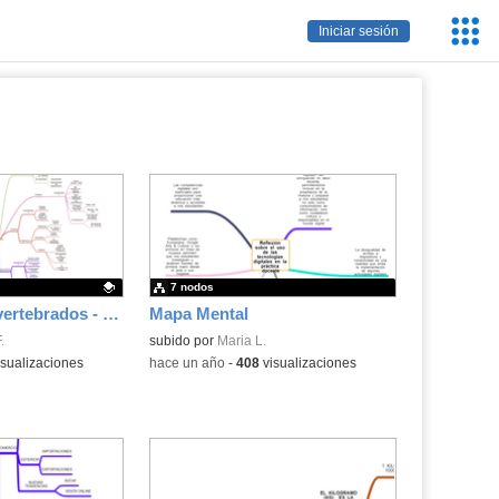
Servic
Iniciar sesión
Educa
7 nodos
Mapa Mental Invertebrados - Contenido educativo
Mapa Mental
.
.
subido por
Maria L.
sualizaciones
-
hace un año
-
408
visualizaciones