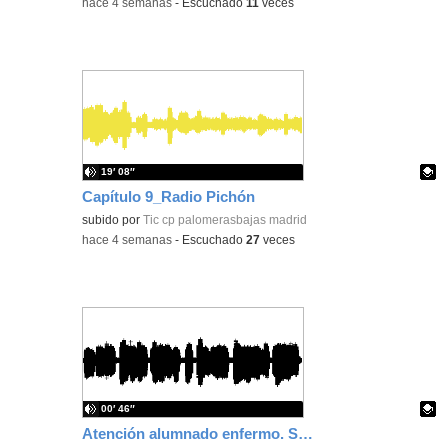
-
hace 4 semanas
-
Escuchado
11
veces
19′ 08″
Capítulo 9_Radio Pichón
Contenido educativo.
subido por
Tic cp palomerasbajas madrid
-
hace 4 semanas
-
Escuchado
27
veces
00′ 46″
Atención alumnado enfermo. SAED primaria. José Nesh-Nash García