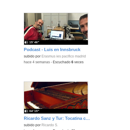
15′ 46″
Podcast - Luis en Innsbruck
subido por
Erasmus ies pacifico madrid
-
hace 4 semanas
-
Escuchado
6
veces
04′ 15″
Ricardo Sanz y Tur: Tocatina concertante al aire español
subido por
Ricardo S.