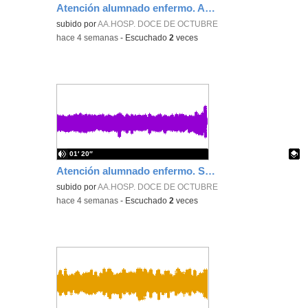
Atención alumnado enfermo. Aula dentro del hospital. Rosa María Poza Hervás
Contenido educativo.
subido por
AA.HOSP. DOCE DE OCTUBRE
-
hace 4 semanas
-
Escuchado
2
veces
01′ 20″
Atención alumnado enfermo. SAED secundaria. Charo Villamariz Cid.
Contenido educativo.
subido por
AA.HOSP. DOCE DE OCTUBRE
-
hace 4 semanas
-
Escuchado
2
veces