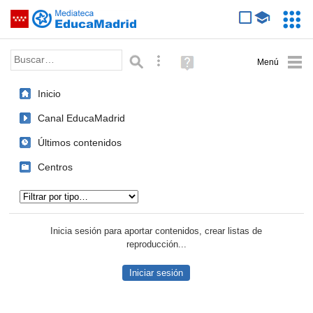
Mediateca de EducaMadrid
Saltar navegación
Servic
Educa
Palabra o frase:
Búsqueda avanzada
Ayuda
(en
ventana
Inicio
nueva)
Canal EducaMadrid
Últimos contenidos
Centros
Tipo de contenido:
Inicia sesión para aportar contenidos, crear listas de
reproducción...
Iniciar sesión