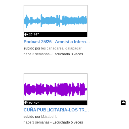
20′ 06″
Podcast 25/26 - Amnistía Internacional
subido por
Ies canadareal galapagar
-
hace 3 semanas
-
Escuchado
3
veces
00′ 40″
CUÑA PUBLICITARIA-LOS TRES CERDITOS
Contenido educativo.
subido por
M.isabel I.
-
hace 3 semanas
-
Escuchado
5
veces