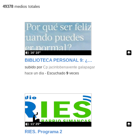
49378
medios totales
Últimos contenidos publicados
16′ 10″
BIBLIOTECA PERSONAL 9: ¿Por qué ser feliz cuando puedes ser normal?
Contenido educativo.
subido por
Cp jacintobenavente galapagar
-
hace un dia
-
Escuchado
9
veces
11′ 25″
RIES. Programa 2