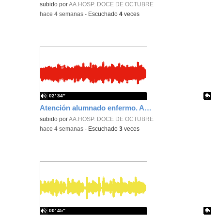
Contenido educativo.
subido por
AA.HOSP. DOCE DE OCTUBRE
-
hace 4 semanas
-
Escuchado
4
veces
02′ 34″
Atención alumnado enfermo. Aula dentro del hospital. Sara Martín Fernández.
Contenido educativo.
subido por
AA.HOSP. DOCE DE OCTUBRE
-
hace 4 semanas
-
Escuchado
3
veces
00′ 45″