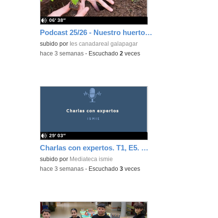
06′ 38″
Podcast 25/26 - Nuestro huerto escolar
subido por
Ies canadareal galapagar
-
hace 3 semanas
-
Escuchado
2
veces
29′ 03″
Charlas con expertos. T1, E5. David-Li Ilundáin Reviriego
subido por
Mediateca ismie
-
hace 3 semanas
-
Escuchado
3
veces