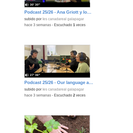
30′ 30″
Podcast 25/26 - Ana Griott y los cuentos de las voces olvidadas
subido por
Ies canadareal galapagar
-
hace 3 semanas
-
Escuchado
1
veces
27′ 36″
Podcast 25/26 - Our language assistant Ellie
subido por
Ies canadareal galapagar
-
hace 3 semanas
-
Escuchado
2
veces