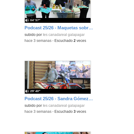
04′ 57″
Podcast 25/26 - Maquetas sobre el feudalismo
subido por
Ies canadareal galapagar
-
hace 3 semanas
-
Escuchado
2
veces
29′ 40″
Podcast 25/26 - Sandra Gómez, campeona de Enduro
subido por
Ies canadareal galapagar
-
hace 3 semanas
-
Escuchado
3
veces