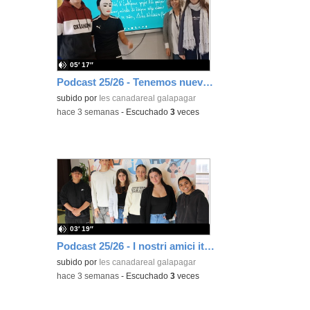
05′ 17″
Podcast 25/26 - Tenemos nueva profesora de Griego ¿Conoces a María Eugenia?
subido por
Ies canadareal galapagar
-
hace 3 semanas
-
Escuchado
3
veces
03′ 19″
Podcast 25/26 - I nostri amici italiani
subido por
Ies canadareal galapagar
-
hace 3 semanas
-
Escuchado
3
veces