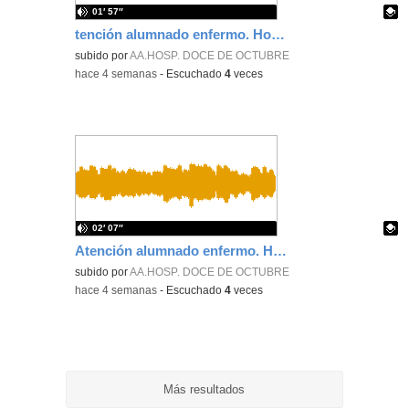
01′ 57″
tención alumnado enfermo. Hospitalización Psiquiátrica. María del Carmen Sanz Segura
Contenido educativo.
subido por
AA.HOSP. DOCE DE OCTUBRE
-
hace 4 semanas
-
Escuchado
4
veces
02′ 07″
Atención alumnado enfermo. Hospitalización Psiquiátrica. Miguel Ángel Baena Recio
Contenido educativo.
subido por
AA.HOSP. DOCE DE OCTUBRE
-
hace 4 semanas
-
Escuchado
4
veces
Más resultados