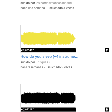
Contenido educativo.
subido por
Ies barriosimancas madrid
-
hace una semana
-
Escuchado
3
veces
03′ 41″
How do you sleep (+4 instrumental)
Contenido educativo.
subido por
Enrique O.
-
hace 3 semanas
-
Escuchado
5
veces
03′ 28″