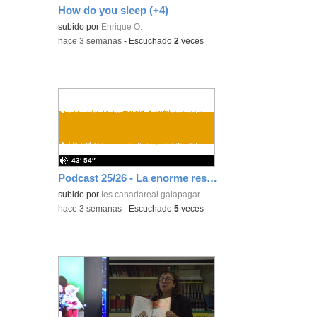
How do you sleep (+4)
Contenido educativo.
subido por
Enrique O.
-
hace 3 semanas
-
Escuchado
2
veces
43′ 54″
Podcast 25/26 - La enorme responsabilidad de ser juez
subido por
Ies canadareal galapagar
-
hace 3 semanas
-
Escuchado
5
veces