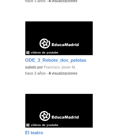
-
hace 3 años
-
4
visualizaciones
vídeos de youtube
ODE_3_Rebote_dos_pelotas
subido por
Francisco Javier M.
-
hace 3 años
-
4
visualizaciones
vídeos de youtube
El teatro