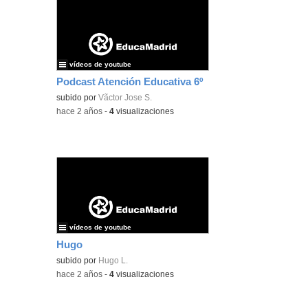
vídeos de youtube
Podcast Atención Educativa 6º
subido por
Vã­ctor Jose S.
-
hace 2 años
-
4
visualizaciones
vídeos de youtube
Hugo
subido por
Hugo L.
-
hace 2 años
-
4
visualizaciones