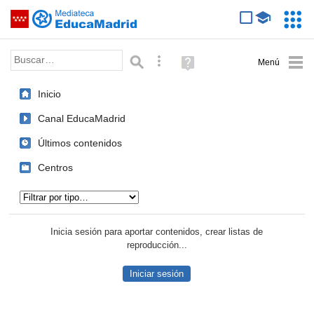
Mediateca de EducaMadrid
Saltar navegación
Servic
Educa
Palabra o frase:
Búsqueda avanzada
Ayuda
(en
ventana
Inicio
nueva)
Canal EducaMadrid
Últimos contenidos
Centros
Tipo de contenido:
Inicia sesión para aportar contenidos, crear listas de
reproducción...
Iniciar sesión