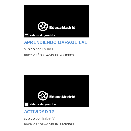
vídeos de youtube
APRENDIENDO GARAGE LAB
subido por
Laura P.
-
hace 2 años
-
4
visualizaciones
vídeos de youtube
ACTIVIDAD 12
subido por
Isabel V.
-
hace 2 años
-
4
visualizaciones