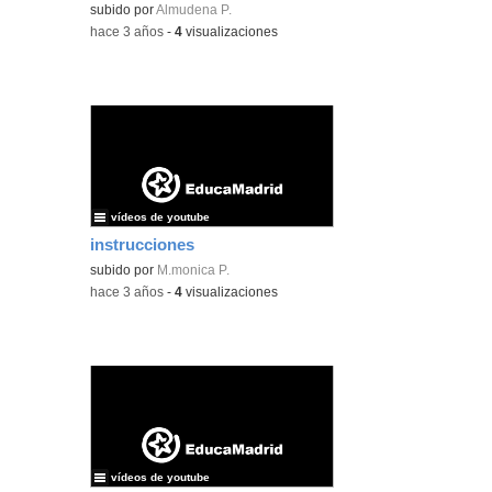
subido por
Almudena P.
-
hace 3 años
-
4
visualizaciones
vídeos de youtube
instrucciones
subido por
M.monica P.
-
hace 3 años
-
4
visualizaciones
vídeos de youtube