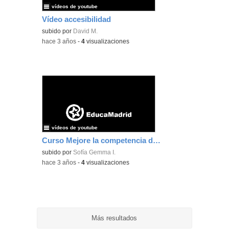
vídeos de youtube
Vídeo accesibilidad
subido por
David M.
-
hace 3 años
-
4
visualizaciones
vídeos de youtube
Curso Mejore la competencia digital docente B1-B2
subido por
Sofía Gemma I.
-
hace 3 años
-
4
visualizaciones
Más resultados