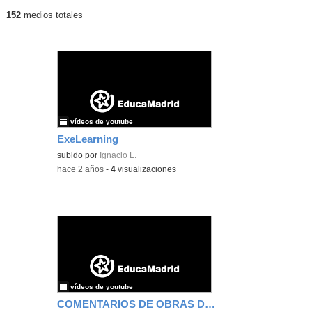
152
medios totales
Últimos contenidos publicados
vídeos de youtube
ExeLearning
subido por
Ignacio L.
-
hace 2 años
-
4
visualizaciones
vídeos de youtube
COMENTARIOS DE OBRAS DE ARTE