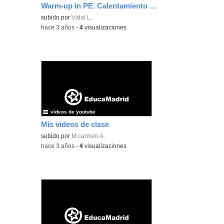
Warm-up in PE. Calentamiento en EF.
subido por
Vidal L.
-
hace 3 años
-
4
visualizaciones
vídeos de youtube
Mis videos de clase
subido por
M.carmen A.
-
hace 3 años
-
4
visualizaciones