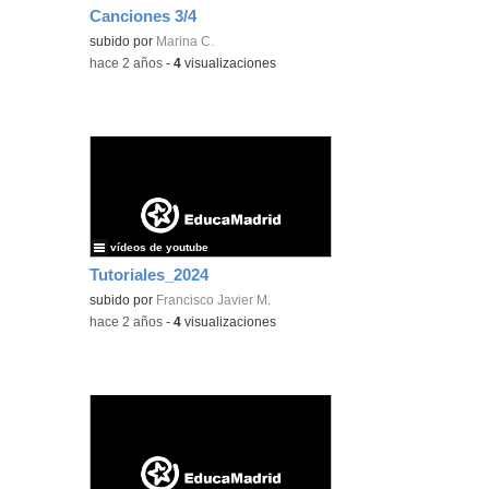
Canciones 3/4
subido por
Marina C.
-
hace 2 años
-
4
visualizaciones
vídeos de youtube
Tutoriales_2024
subido por
Francisco Javier M.
-
hace 2 años
-
4
visualizaciones