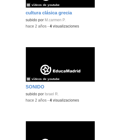
vídeos de youtube
cultura clásica grecia
subido por
M.carmen P.
-
hace 2 años
-
4
visualizaciones
vídeos de youtube
SONIDO
subido por
Israel R.
-
hace 2 años
-
4
visualizaciones