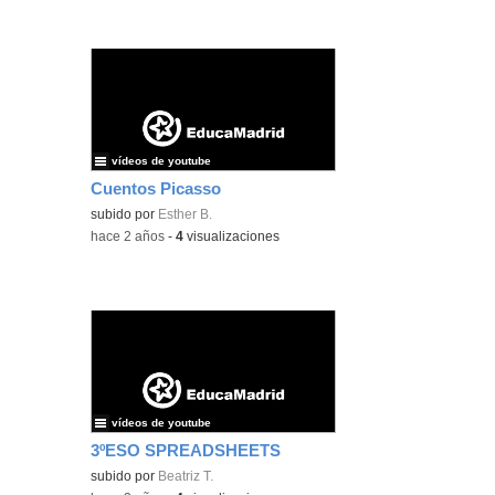
vídeos de youtube
Cuentos Picasso
subido por
Esther B.
-
hace 2 años
-
4
visualizaciones
vídeos de youtube
3ºESO SPREADSHEETS
subido por
Beatriz T.