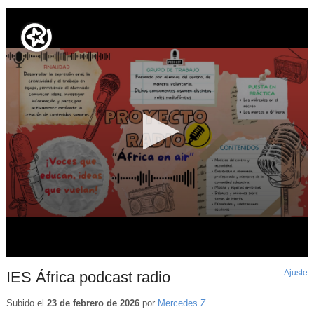
Ajuste
d
IES África podcast radio
p
Subido el
23 de febrero de 2026
por
Mercedes Z.