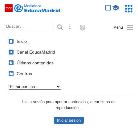
Mediateca de EducaMadrid
Saltar navegación
Servic
Educa
Palabra o frase:
Búsqueda avanzada
Ayuda
(en
ventana
Inicio
nueva)
Canal EducaMadrid
Últimos contenidos
Centros
Tipo de contenido:
Inicia sesión para aportar contenidos, crear listas de
reproducción...
Iniciar sesión