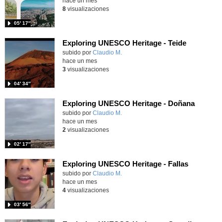
hace un mes
8
visualizaciones
05′ 17″
Exploring UNESCO Heritage - Teide
Contenido educativo.
subido por
Claudio M.
-
hace un mes
3
visualizaciones
04′ 34″
Exploring UNESCO Heritage - Doñana
Contenido educativo.
subido por
Claudio M.
-
hace un mes
2
visualizaciones
02′ 17″
Exploring UNESCO Heritage - Fallas
Contenido educativo.
subido por
Claudio M.
-
hace un mes
4
visualizaciones
03′ 56″