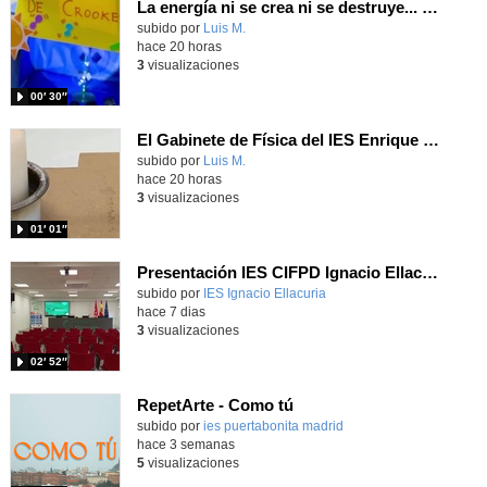
La energía ni se crea ni se destruye... ¡se experimenta! El Tierno en la Feria Madrid es Ciencia 2026
Contenido educativo.
subido por
Luis M.
-
hace 20 horas
3
visualizaciones
00′ 30″
El Gabinete de Física del IES Enrique Tierno Galván de Parla (Curso 25-26)
Contenido educativo.
subido por
Luis M.
-
hace 20 horas
3
visualizaciones
01′ 01″
Presentación IES CIFPD Ignacio Ellacuría
Contenido educativo.
subido por
IES Ignacio Ellacuria
-
hace 7 dias
3
visualizaciones
02′ 52″
RepetArte - Como tú
subido por
ies puertabonita madrid
-
hace 3 semanas
5
visualizaciones