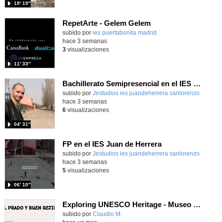
19′ 19″
RepetArte - Gelem Gelem
subido por
ies puertabonita madrid
-
hace 3 semanas
3
visualizaciones
11′ 33″
Bachillerato Semipresencial en el IES Juan de Herrera
subido por
Jestudios ies juandeherrera sanlorenzo
-
hace 3 semanas
6
visualizaciones
04′ 31″
FP en el IES Juan de Herrera
Contenido educativo.
subido por
Jestudios ies juandeherrera sanlorenzo
-
hace 3 semanas
5
visualizaciones
06′ 10″
Exploring UNESCO Heritage - Museo del Prado
Contenido educativo.
subido por
Claudio M.
-