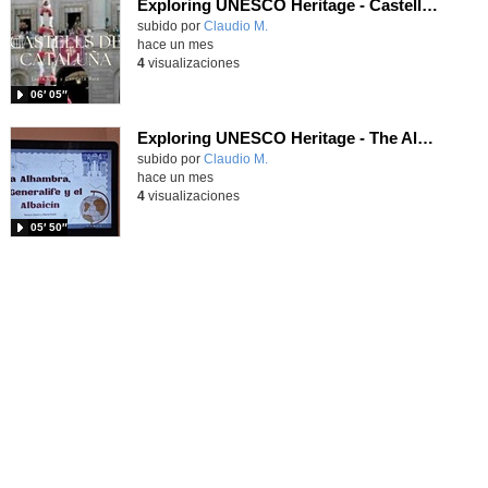
Exploring UNESCO Heritage - Castells de Cataluña
Contenido educativo.
subido por
Claudio M.
-
hace un mes
4
visualizaciones
06′ 05″
Exploring UNESCO Heritage - The Alhambra
Contenido educativo.
subido por
Claudio M.
-
hace un mes
4
visualizaciones
05′ 50″