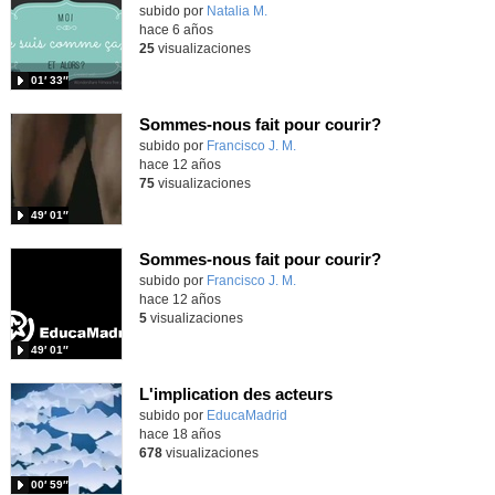
Contenido educativo.
subido por
Natalia M.
-
hace 6 años
25
visualizaciones
01′ 33″
Sommes-nous fait pour courir?
subido por
Francisco J. M.
-
hace 12 años
75
visualizaciones
49′ 01″
Sommes-nous fait pour courir?
subido por
Francisco J. M.
-
hace 12 años
5
visualizaciones
49′ 01″
L'implication des acteurs
subido por
EducaMadrid
-
hace 18 años
678
visualizaciones
00′ 59″