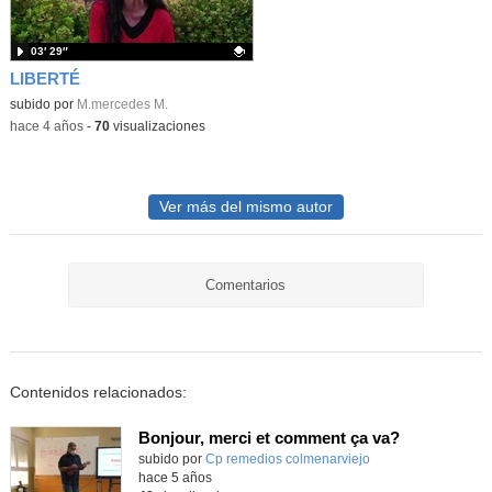
03′ 29″
LIBERTÉ
Contenido educativo.
subido por
M.mercedes M.
-
hace 4 años
-
70
visualizaciones
Ver más del mismo autor
Comentarios
Contenidos relacionados:
Bonjour, merci et comment ça va?
Contenido educativo.
subido por
Cp remedios colmenarviejo
-
hace 5 años