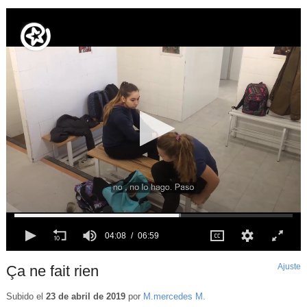
04:08
of
06:59
04:08
06:59
Ajuste
d
Ça ne fait rien
p
Subido el
23 de abril de 2019
por
M.mercedes M.