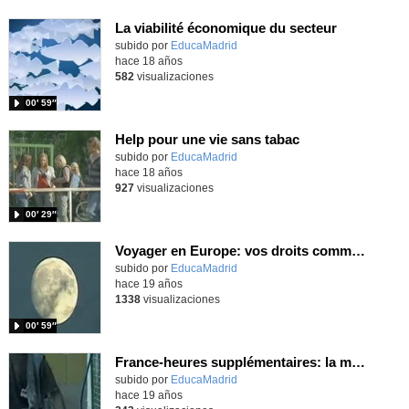
La viabilité économique du secteur
subido por
EducaMadrid
-
hace 18 años
582
visualizaciones
00′ 59″
Help pour une vie sans tabac
subido por
EducaMadrid
-
hace 18 años
927
visualizaciones
00′ 29″
Voyager en Europe: vos droits comme passager aérien
subido por
EducaMadrid
-
hace 19 años
1338
visualizaciones
00′ 59″
France-heures supplémentaires: la mesure en vigueur
subido por
EducaMadrid
-
hace 19 años