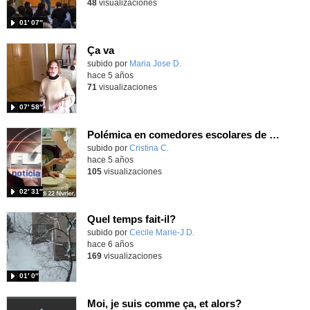
48
visualizaciones
01′ 07″
Ça va
subido por
Maria Jose D.
-
hace 5 años
71
visualizaciones
07′ 58″
Polémica en comedores escolares de Lyon por Diana M. Polémique : les cantines scolaires de Lyon
Contenido educativo.
subido por
Cristina C.
-
hace 5 años
105
visualizaciones
02′ 31″
Quel temps fait-il?
Contenido educativo.
subido por
Cecile Marie-J D.
-
hace 6 años
169
visualizaciones
01′ 0″
Moi, je suis comme ça, et alors?