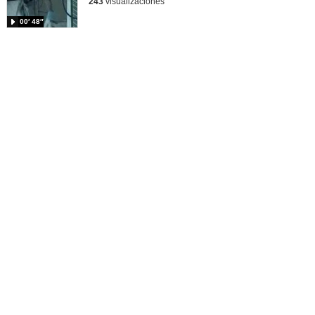
243
visualizaciones
00′ 48″