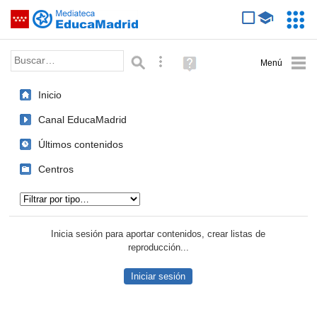
Mediateca de EducaMadrid
Saltar navegación
Servic
Educa
Palabra o frase:
Búsqueda avanzada
Ayuda
(en
ventana
Inicio
nueva)
Canal EducaMadrid
Últimos contenidos
Centros
Tipo de contenido:
Inicia sesión para aportar contenidos, crear listas de
reproducción...
Iniciar sesión