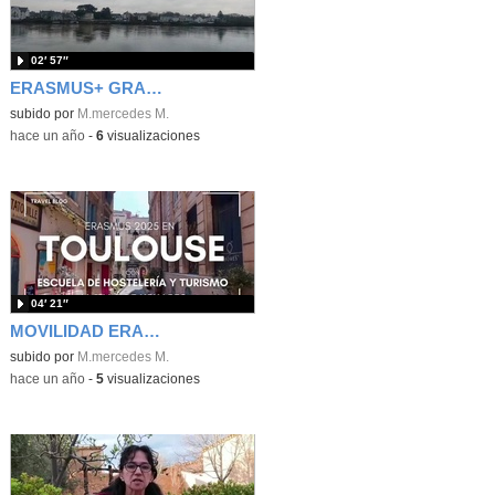
02′ 57″
ERASMUS+ GRADOS MEDIOS CHOLET ENERO 2024
subido por
M.mercedes M.
-
hace un año
-
6
visualizaciones
04′ 21″
MOVILIDAD ERASMUS+ GRADOS MEDIOS EHT ALCALÁ ENERO 2025
subido por
M.mercedes M.
-
hace un año
-
5
visualizaciones