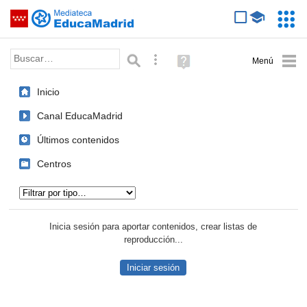
Mediateca de EducaMadrid
Saltar navegación
Servic
Educa
Palabra o frase:
Búsqueda avanzada
Ayuda
(en
ventana
Inicio
nueva)
Canal EducaMadrid
Últimos contenidos
Centros
Tipo de contenido:
Inicia sesión para aportar contenidos, crear listas de
reproducción...
Iniciar sesión