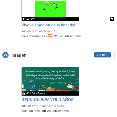
12′ 30″
Vive la emoción de la final del mundial programando con Scratch, un juego de toques y esquivar contrarios
Contenido educativo.
subido por
Felicisimo G.
-
hace 2 semanas
-
Idioma:
-
21
visualizaciones
Imagen
ver más
451.06 KBytes
REUNION INFANTIL 3 AÑOS
subido por
Cp laescuela rivas
-
hace un mes
-
80
visualizaciones