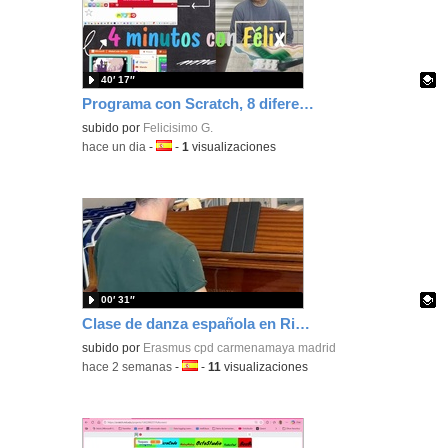
40′ 17″
Programa con Scratch, 8 diferentes juegos para vivir la emoción de los partidos de España en el mundial 2026
Contenido educativo.
subido por
Felicisimo G.
-
hace un dia
-
Idioma:
-
1
visualizaciones
00′ 31″
Clase de danza española en Riga Dance School Erasmus+
Contenido educativo.
subido por
Erasmus cpd carmenamaya madrid
-
hace 2 semanas
-
Idioma:
-
11
visualizaciones