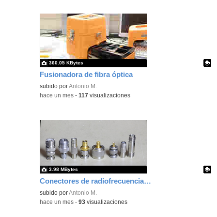
360.05 KBytes
Fusionadora de fibra óptica
Contenido educativo.
subido por
Antonio M.
-
hace un mes
-
117
visualizaciones
3.98 MBytes
Conectores de radiofrecuencia para telecomunicaciones
Contenido educativo.
subido por
Antonio M.
-
hace un mes
-
93
visualizaciones