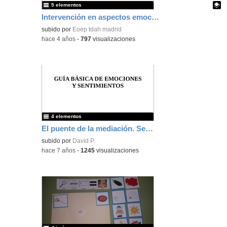
5 elementos
Intervención en aspectos emocionales
Contenido educativo.
subido por
Eoep tdah madrid
-
hace 4 años
-
797
visualizaciones
4 elementos
El puente de la mediación. Seminario 114. Curso 2018/19. CEIP Andrés Segovia
subido por
David P.
-
hace 7 años
-
1245
visualizaciones