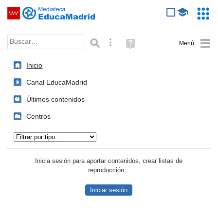
Mediateca de EducaMadrid
Saltar navegación
Servic
Educa
Palabra o frase:
Búsqueda avanzada
Ayuda
(en
ventana
Inicio
nueva)
Canal EducaMadrid
Últimos contenidos
Centros
Tipo de contenido:
Inicia sesión para aportar contenidos, crear listas de
reproducción...
Iniciar sesión