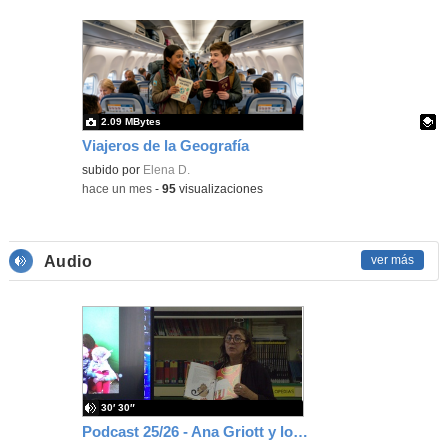
2.09 MBytes
Viajeros de la Geografía
Contenido educativo.
subido por
Elena D.
-
hace un mes
-
95
visualizaciones
Audio
ver más
30′ 30″
Podcast 25/26 - Ana Griott y los cuentos de las voces olvidadas