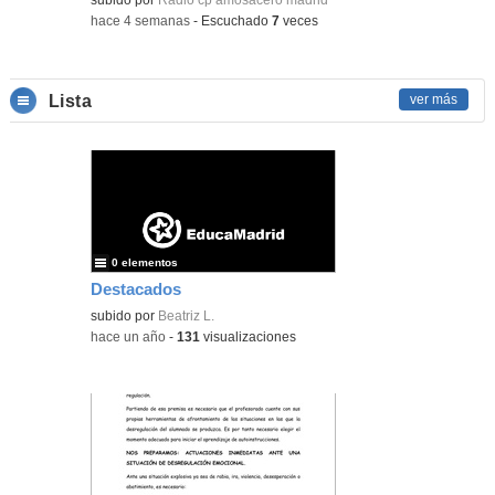
-
hace 4 semanas
-
Escuchado
7
veces
Lista
ver más
0 elementos
Destacados
subido por
Beatriz L.
-
hace un año
-
131
visualizaciones