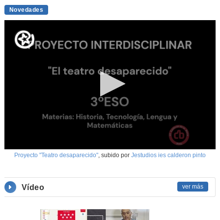
Novedades
Mediateca de EducaMadrid
Proyecto "Teatro desaparecido"
, subido por
Jestudios ies calderon pinto
Vídeo
ver más
Al azar en la Mediateca…