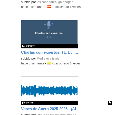
subido por
Ies canadareal galapagar
-
hace 3 semanas
-
Idioma:
-
Escuchado
1
veces
29′ 03″
Charlas con expertos. T1, E5. David-Li Ilundáin Reviriego
subido por
Mediateca ismie
-
hace 3 semanas
-
Idioma:
-
Escuchado
3
veces
10′ 49″
Voces de Acero 2025-2026 - ¡Alerta, planeta!
Contenido educativo.
subido por
Radio cp amosacero madrid