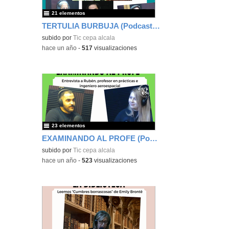
21 elementos
TERTULIA BURBUJA (Podcast Burbuja)
subido por
Tic cepa alcala
-
hace un año
-
517
visualizaciones
23 elementos
EXAMINANDO AL PROFE (Podcast Burbuja)
subido por
Tic cepa alcala
-
hace un año
-
523
visualizaciones