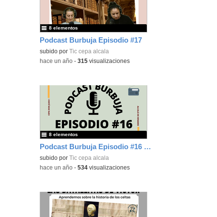
8 elementos
Podcast Burbuja Episodio #17
subido por
Tic cepa alcala
-
hace un año
-
315
visualizaciones
8 elementos
Podcast Burbuja Episodio #16 (Lista)
subido por
Tic cepa alcala
-
hace un año
-
534
visualizaciones