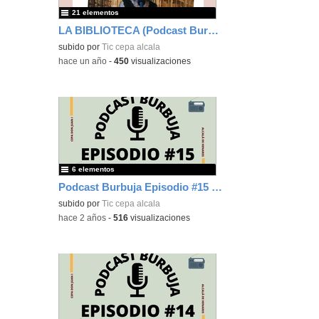
21 elementos
LA BIBLIOTECA (Podcast Burbuja)
subido por
Tic cepa alcala
-
hace un año
-
450
visualizaciones
6 elementos
Podcast Burbuja Episodio #15 (Lista)
subido por
Tic cepa alcala
-
hace 2 años
-
516
visualizaciones