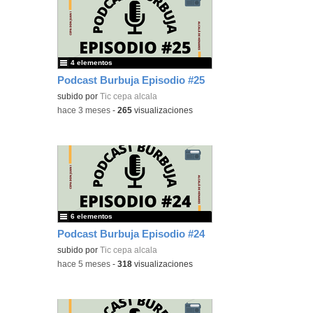
4 elementos
Podcast Burbuja Episodio #25
subido por
Tic cepa alcala
-
hace 3 meses
-
265
visualizaciones
6 elementos
Podcast Burbuja Episodio #24
subido por
Tic cepa alcala
-
hace 5 meses
-
318
visualizaciones