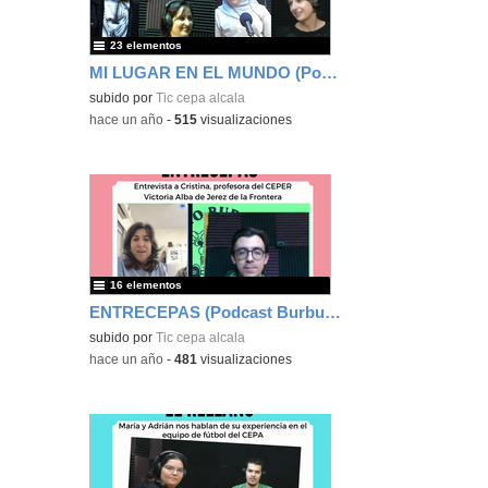
23 elementos
MI LUGAR EN EL MUNDO (Podcast Burbuja)
subido por
Tic cepa alcala
-
hace un año
-
515
visualizaciones
16 elementos
ENTRECEPAS (Podcast Burbuja)
subido por
Tic cepa alcala
-
hace un año
-
481
visualizaciones