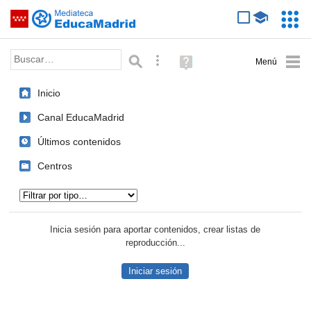
Mediateca de EducaMadrid
Saltar navegación
Servic
Educa
Palabra o frase:
Búsqueda avanzada
Ayuda
(en
ventana
Inicio
nueva)
Canal EducaMadrid
Últimos contenidos
Centros
Tipo de contenido:
Inicia sesión para aportar contenidos, crear listas de
reproducción...
Iniciar sesión