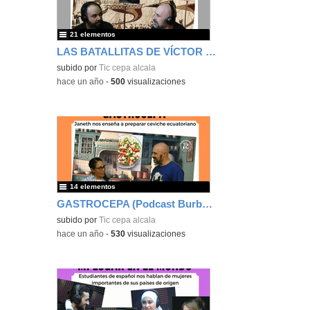
21 elementos
LAS BATALLITAS DE VÍCTOR (Podcast Burbuja)
subido por
Tic cepa alcala
-
hace un año
-
500
visualizaciones
14 elementos
GASTROCEPA (Podcast Burbuja)
subido por
Tic cepa alcala
-
hace un año
-
530
visualizaciones