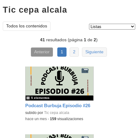
Tic cepa alcala
listas
Tipo de contenido:
Todos los contenidos
41
resultados (página
1
de
2
)
Anterior
1
2
Siguiente
5 elementos
Podcast Burbuja Episodio #26
subido por
Tic cepa alcala
-
hace un mes
-
159
visualizaciones