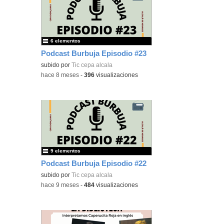
6 elementos
Podcast Burbuja Episodio #23
subido por
Tic cepa alcala
-
hace 8 meses
-
396
visualizaciones
9 elementos
Podcast Burbuja Episodio #22
subido por
Tic cepa alcala
-
hace 9 meses
-
484
visualizaciones