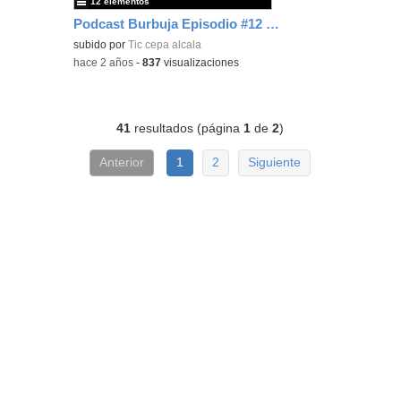
12 elementos
Podcast Burbuja Episodio #12 (Lista)
subido por
Tic cepa alcala
-
hace 2 años
-
837
visualizaciones
41
resultados (página
1
de
2
)
Anterior
1
2
Siguiente