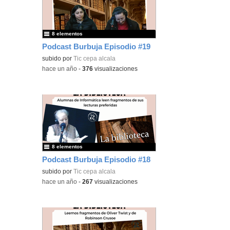
8 elementos
Podcast Burbuja Episodio #19
subido por
Tic cepa alcala
-
hace un año
-
376
visualizaciones
8 elementos
Podcast Burbuja Episodio #18
subido por
Tic cepa alcala
-
hace un año
-
267
visualizaciones