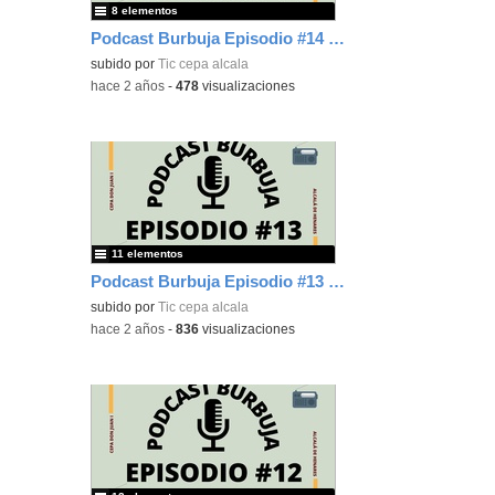
8 elementos
Podcast Burbuja Episodio #14 (Lista)
subido por
Tic cepa alcala
-
hace 2 años
-
478
visualizaciones
11 elementos
Podcast Burbuja Episodio #13 (Lista)
subido por
Tic cepa alcala
-
hace 2 años
-
836
visualizaciones