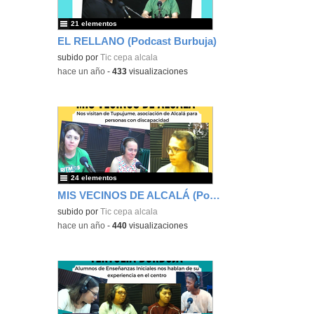
21 elementos
EL RELLANO (Podcast Burbuja)
subido por
Tic cepa alcala
-
hace un año
-
433
visualizaciones
24 elementos
MIS VECINOS DE ALCALÁ (Podcast Burbuja)
subido por
Tic cepa alcala
-
hace un año
-
440
visualizaciones