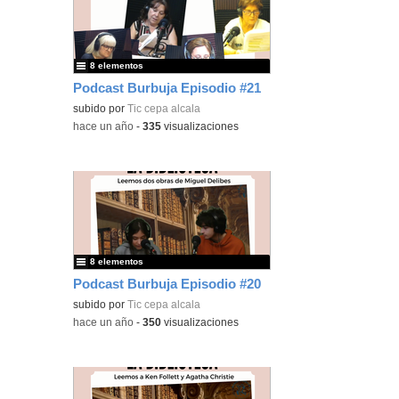
8 elementos
Podcast Burbuja Episodio #21
subido por
Tic cepa alcala
-
hace un año
-
335
visualizaciones
8 elementos
Podcast Burbuja Episodio #20
subido por
Tic cepa alcala
-
hace un año
-
350
visualizaciones