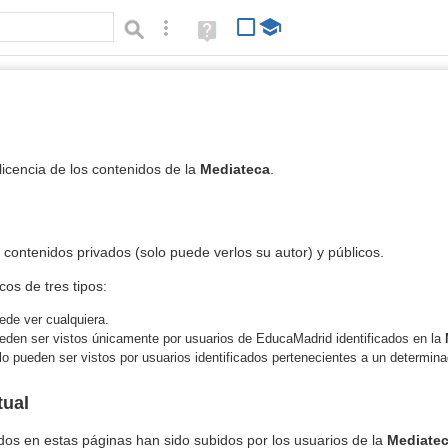
Búsqueda avanzada
Ayuda
(en
ventana
nueva)
 licencia de los contenidos de la
Mediateca
.
contenidos privados (solo puede verlos su autor) y públicos.
os de tres tipos:
ede ver cualquiera.
eden ser vistos únicamente por usuarios de EducaMadrid identificados en la
lo pueden ser vistos por usuarios identificados pertenecientes a un determina
tual
dos en estas páginas han sido subidos por los usuarios de la
Mediate