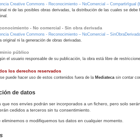
encia Creative Commons - Reconocimiento – NoComercial – CompartirIgual (
ginal ni de las posibles obras derivadas, la distribución de las cuales se debe 
ginal.
conocimiento - No comercial - Sin obra derivada
encia Creative Commons - Reconocimiento – NoComercial – SinObraDerivada
a original ni la generación de obras derivadas.
minio público
ún el usuario responsable de su publicación, la obra está libre de restriccion
dos los derechos reservados
se puede hacer uso de estos contenidos fuera de la
Mediateca
sin contar con
cción de datos
 que nos envíes podrán ser incorporados a un fichero, pero solo serán u
rán cedidos a terceros sin tu consentimiento.
 eliminemos o modifiquemos tus datos en cualquier momento.
s