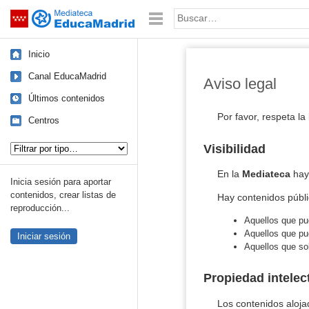
Mediateca de EducaMadrid
Saltar navegación
Palabra o frase:
Inicio
Canal EducaMadrid
Aviso legal
Últimos contenidos
Por favor, respeta la
Centros
Tipo de contenido:
Visibilidad
En la
Mediateca
hay 
Inicia sesión para aportar
contenidos, crear listas de
Hay contenidos públic
reproducción...
Aquellos que pu
Aquellos que pu
Iniciar sesión
Aquellos que so
Propiedad intelec
Los contenidos aloja