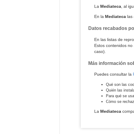
La
Mediateca
, al i
En la
Mediateca
las
Datos recabados po
En las listas de rep
Estos contenidos no 
caso).
Más información so
Puedes consultar la
Qué son las coo
Quién las instal
Para qué se us
Cómo se recha
La
Mediateca
compar