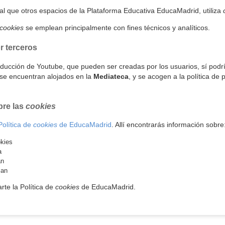
gual que otros espacios de la Plataforma Educativa EducaMadrid, utiliza
cookies
se emplean principalmente con fines técnicos y analíticos.
r terceros
roducción de Youtube, que pueden ser creadas por los usuarios, sí podrí
se encuentran alojados en la
Mediateca
, y se acogen a la política de 
bre las
cookies
Política de
cookies
de EducaMadrid
. Allí encontrarás información sobre
kies
a
an
zan
te la Política de
cookies
de EducaMadrid.