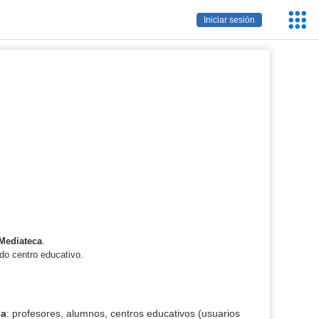
Servic
Iniciar sesión
Educa
Mediateca
.
do centro educativo.
ca
: profesores, alumnos, centros educativos (usuarios