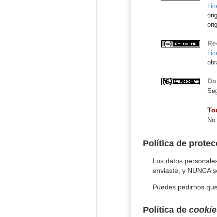
Lic
ori
ori
Re
Lic
obr
Do
Seg
To
No 
Política de prote
Los datos personales
enviaste, y NUNCA se
Puedes pedirnos que
Política de
cookie