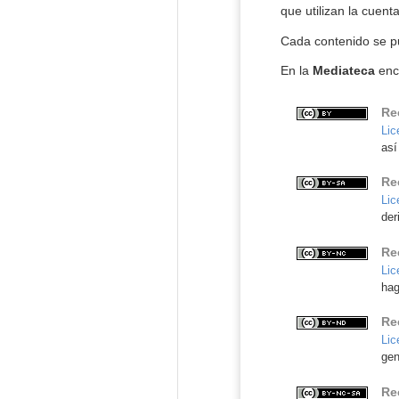
que utilizan la cuent
Cada contenido se pub
En la
Mediateca
enco
Re
Lic
así
Re
Lic
der
Re
Lic
hag
Re
Lic
gen
Re