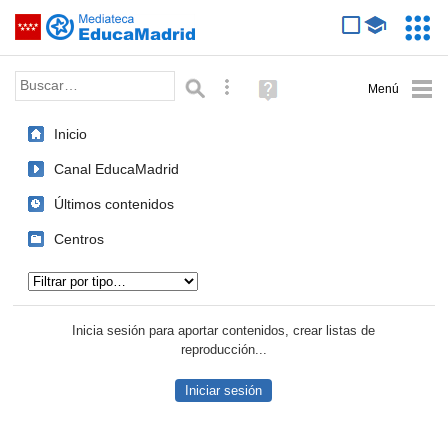
Mediateca de EducaMadrid
Saltar navegación
Servic
Educa
Palabra o frase:
Búsqueda avanzada
Ayuda
(en
ventana
Inicio
nueva)
Canal EducaMadrid
Últimos contenidos
Centros
Tipo de contenido:
Inicia sesión para aportar contenidos, crear listas de
reproducción...
Iniciar sesión