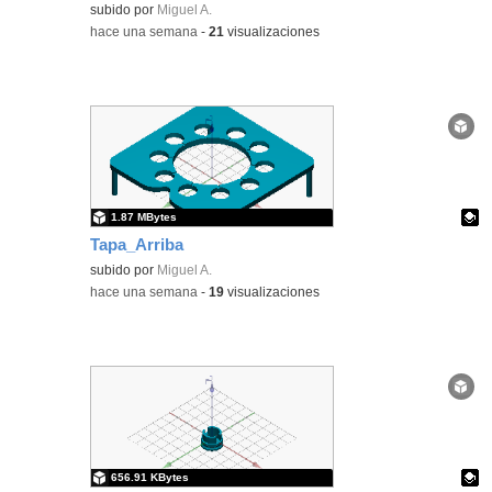
Contenido educativo.
subido por
Miguel A.
-
hace una semana
-
21
visualizaciones
1.87 MBytes
Tapa_Arriba
Contenido educativo.
subido por
Miguel A.
-
hace una semana
-
19
visualizaciones
656.91 KBytes