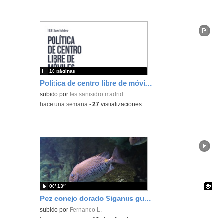
10 páginas
Política de centro libre de móviles
subido por
Ies sanisidro madrid
-
hace una semana
-
27
visualizaciones
00′ 13″
Pez conejo dorado Siganus guttatus (Bloch, 1786)
Contenido educativo.
subido por
Fernando L.