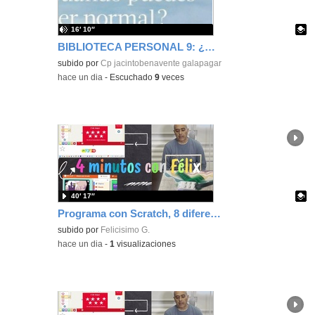
16′ 10″
BIBLIOTECA PERSONAL 9: ¿Por qué ser feliz cuando puedes ser normal?
Contenido educativo.
subido por
Cp jacintobenavente galapagar
-
hace un dia
-
Escuchado
9
veces
40′ 17″
Programa con Scratch, 8 diferentes juegos para vivir la emoción de los partidos de España en el mundial 2026
Contenido educativo.
subido por
Felicisimo G.
-
hace un dia
-
1
visualizaciones