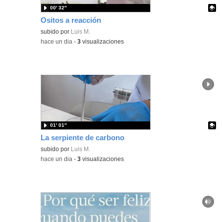
00′ 32″
Ositos a reacción
Contenido educativo.
subido por
Luis M.
-
hace un dia
-
3
visualizaciones
01′ 01″
La serpiente de carbono
Contenido educativo.
subido por
Luis M.
-
hace un dia
-
3
visualizaciones