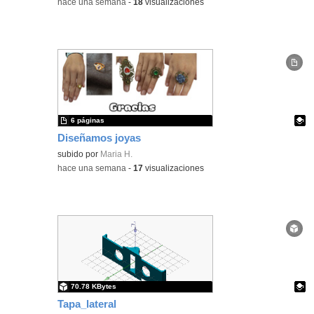
-
hace una semana
-
18
visualizaciones
6 páginas
Diseñamos joyas
Contenido educativo.
subido por
Maria H.
-
hace una semana
-
17
visualizaciones
70.78 KBytes
Tapa_lateral