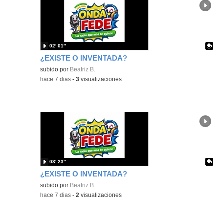
02′ 01″
¿EXISTE O INVENTADA?
Contenido educativo.
subido por
Beatriz B.
-
hace 7 dias
-
3
visualizaciones
03′ 23″
¿EXISTE O INVENTADA?
Contenido educativo.
subido por
Beatriz B.
-
hace 7 dias
-
2
visualizaciones