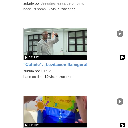
subido por
Jestudios ies calderon pinto
-
hace 19 horas
-
2
visualizaciones
00′ 21″
"Coheté": ¡Levitación flamígera!
Contenido educativo.
subido por
Luis M.
-
hace un dia
-
19
visualizaciones
00′ 30″