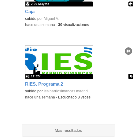
2.00 MBytes
Caja
Contenido educativo.
subido por
Miguel A.
-
hace una semana
-
30
visualizaciones
11′ 25″
RIES. Programa 2
Contenido educativo.
subido por
Ies barriosimancas madrid
-
hace una semana
-
Escuchado
3
veces
Más resultados