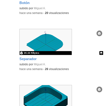
Botón
Contenido educativo.
subido por
Miguel A.
-
hace una semana
-
20
visualizaciones
26.44 KBytes
Separador
Contenido educativo.
subido por
Miguel A.
-
hace una semana
-
26
visualizaciones