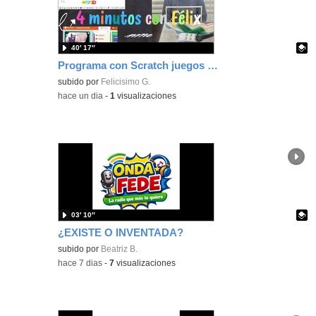
40′ 17″
Programa con Scratch juegos con los partidos del mundial 2026 ganados por España
Contenido educativo.
subido por
Felicisimo G.
-
hace un dia
-
1
visualizaciones
03′ 10″
¿EXISTE O INVENTADA?
Contenido educativo.
subido por
Beatriz B.
-
hace 7 dias
-
7
visualizaciones