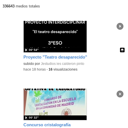
336643
medios totales
Últimos contenidos publicados
00′ 54″
Proyecto "Teatro desaparecido"
Contenido educativo.
subido por
Jestudios ies calderon pinto
-
hace 18 horas
-
16
visualizaciones
00′ 32″
Concurso cristalografía