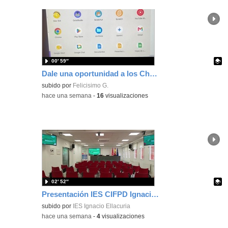
00′ 59″
Dale una oportunidad a los Chromebooks y utiliza un proyector para realizar talleres si no tienes pantallas táctiles
Contenido educativo.
subido por
Felicisimo G.
-
hace una semana
-
16
visualizaciones
02′ 52″
Presentación IES CIFPD Ignacio Ellacuría
Contenido educativo.
subido por
IES Ignacio Ellacuria
-
hace una semana
-
4
visualizaciones