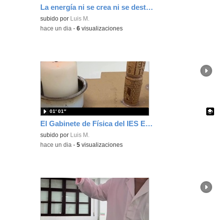
La energía ni se crea ni se destruye... ¡se experimenta! El Tierno en la Feria Madrid es Ciencia 2026
Contenido educativo.
subido por
Luis M.
-
hace un dia
-
6
visualizaciones
01′ 01″
El Gabinete de Física del IES Enrique Tierno Galván de Parla (Curso 25-26)
Contenido educativo.
subido por
Luis M.
-
hace un dia
-
5
visualizaciones