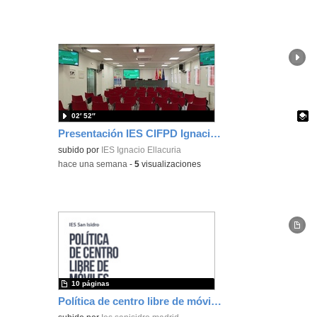
02′ 52″
Presentación IES CIFPD Ignacio Ellacuría
Contenido educativo.
subido por
IES Ignacio Ellacuria
-
hace una semana
-
5
visualizaciones
10 páginas
Política de centro libre de móviles