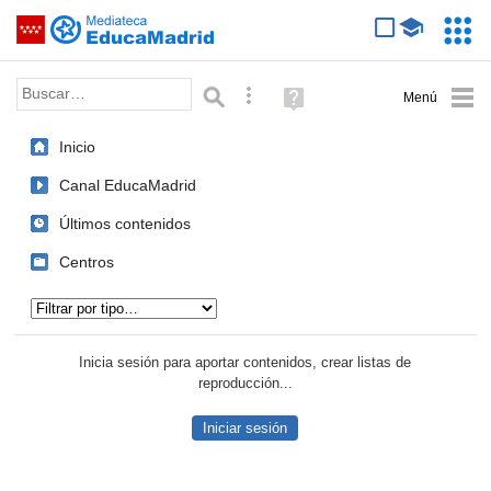
Mediateca de EducaMadrid
Saltar navegación
Servic
Educa
Palabra o frase:
Búsqueda avanzada
Ayuda
(en
ventana
Inicio
nueva)
Canal EducaMadrid
Últimos contenidos
Centros
Tipo de contenido:
Inicia sesión para aportar contenidos, crear listas de
reproducción...
Iniciar sesión