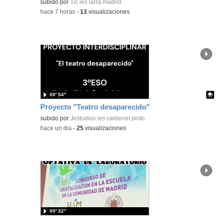
subido por
Tic ies larra madrid
-
hace 7 horas
-
13
visualizaciones
00′ 54″
Proyecto "Teatro desaparecido"
Contenido educativo.
subido por
Jestudios ies calderon pinto
-
hace un dia
-
25
visualizaciones
00′ 32″