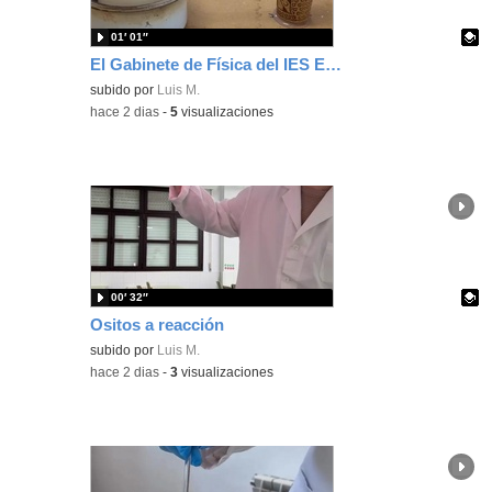
01′ 01″
El Gabinete de Física del IES Enrique Tierno Galván de Parla (Curso 25-26)
Contenido educativo.
subido por
Luis M.
-
hace 2 dias
-
5
visualizaciones
00′ 32″
Ositos a reacción
Contenido educativo.
subido por
Luis M.
-
hace 2 dias
-
3
visualizaciones