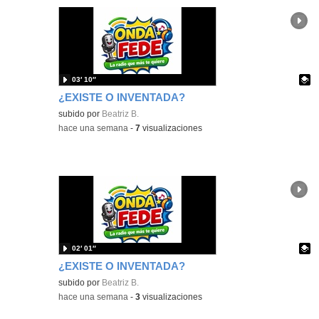
03′ 10″
¿EXISTE O INVENTADA?
Contenido educativo.
subido por
Beatriz B.
-
hace una semana
-
7
visualizaciones
02′ 01″
¿EXISTE O INVENTADA?
Contenido educativo.
subido por
Beatriz B.
-
hace una semana
-
3
visualizaciones