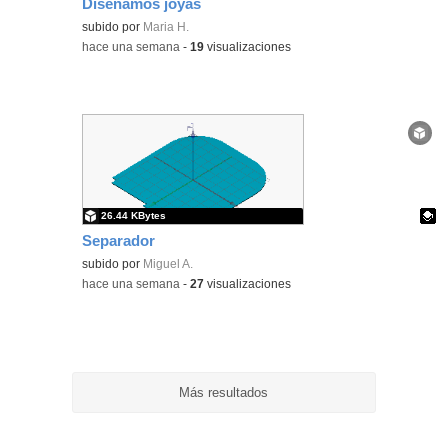
Diseñamos joyas
Contenido educativo.
subido por
Maria H.
-
hace una semana
-
19
visualizaciones
26.44 KBytes
Separador
Contenido educativo.
subido por
Miguel A.
-
hace una semana
-
27
visualizaciones
Más resultados