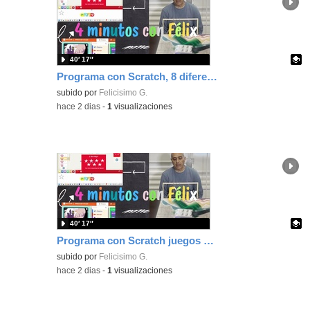
40′ 17″
Programa con Scratch, 8 diferentes juegos para vivir la emoción de los partidos de España en el mundial 2026
Contenido educativo.
subido por
Felicisimo G.
-
hace 2 dias
-
1
visualizaciones
40′ 17″
Programa con Scratch juegos con los partidos del mundial 2026 ganados por España
Contenido educativo.
subido por
Felicisimo G.
-
hace 2 dias
-
1
visualizaciones