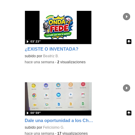
03′ 23″
¿EXISTE O INVENTADA?
Contenido educativo.
subido por
Beatriz B.
-
hace una semana
-
2
visualizaciones
00′ 59″
Dale una oportunidad a los Chromebooks y utiliza un proyector para realizar talleres si no tienes pantallas táctiles
Contenido educativo.
subido por
Felicisimo G.
-
hace una semana
-
17
visualizaciones