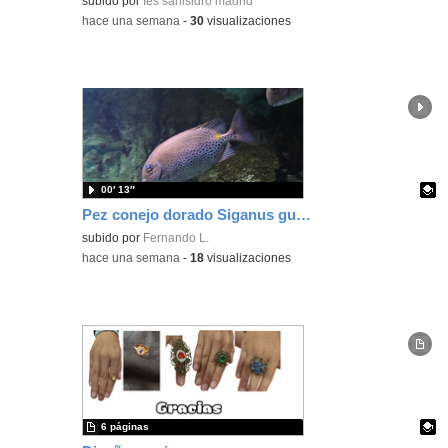
subido por
Ies sanisidro madrid
-
hace una semana
-
30
visualizaciones
00′ 13″
Pez conejo dorado Siganus guttatus (Bloch, 1786)
Contenido educativo.
subido por
Fernando L.
-
hace una semana
-
18
visualizaciones
6 páginas