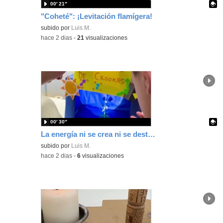
00′ 21″
"Coheté": ¡Levitación flamígera!
Contenido educativo.
subido por
Luis M.
-
hace 2 dias
-
21
visualizaciones
00′ 30″
La energía ni se crea ni se destruye... ¡se experimenta! El Tierno en la Feria Madrid es Ciencia 2026
Contenido educativo.
subido por
Luis M.
-
hace 2 dias
-
6
visualizaciones