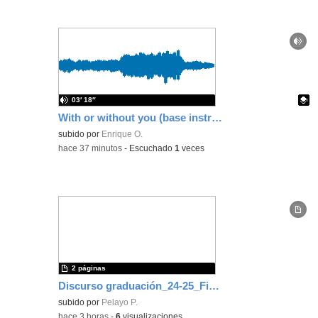
03′ 18″
With or without you (base instrumental)
Contenido educativo.
subido por
Enrique O.
-
hace 37 minutos
-
Escuchado
1
veces
2 páginas
Discurso graduación_24-25_Final
subido por
Pelayo P.
-
hace 3 horas
-
6
visualizaciones