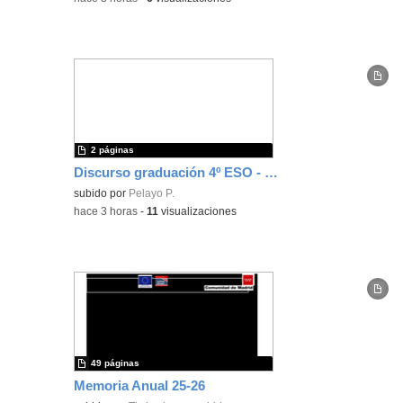
2 páginas
Discurso graduación 4º ESO - Curso 25/26
subido por
Pelayo P.
-
hace 3 horas
-
11
visualizaciones
49 páginas
Memoria Anual 25-26