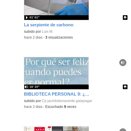
01′ 01″
La serpiente de carbono
Contenido educativo.
subido por
Luis M.
-
hace 2 dias
-
3
visualizaciones
16′ 10″
BIBLIOTECA PERSONAL 9: ¿Por qué ser feliz cuando puedes ser normal?
Contenido educativo.
subido por
Cp jacintobenavente galapagar
-
hace 2 dias
-
Escuchado
9
veces