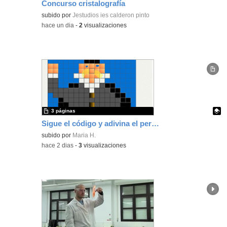
Concurso cristalografía
subido por
Jestudios ies calderon pinto
-
hace un dia
-
2
visualizaciones
3 páginas
Sigue el código y adivina el personaje
Contenido educativo.
subido por
Maria H.
-
hace 2 dias
-
3
visualizaciones