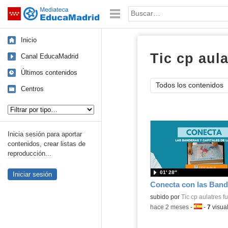
Mediateca de EducaMadrid
Saltar navegación
Palabra o frase:
Inicio
Tic cp aul
Canal EducaMadrid
Últimos contenidos
Todos los contenidos
Centros
Tipo de contenido:
Inicia sesión para aportar
contenidos, crear listas de
reproducción...
01′ 28″
Iniciar sesión
Contenido educativo.
subido por
Tic cp aulatres 
-
hace 2 meses
-
Idioma:
-
7
visua