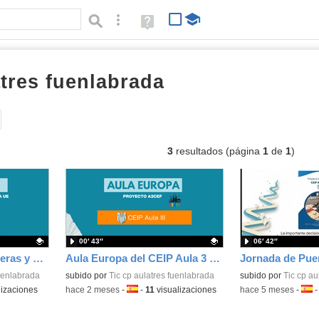
Búsqueda avanzada
Ayuda
(en
ventana
nueva)
atres fuenlabrada
vídeos
Tipo de contenido:
3
resultados (página
1
de
1
)
00′ 43″
06′ 42″
Conecta con las Banderas y Capitales de la Unión Europea
Aula Europa del CEIP Aula 3 de Fuenlabrada
fuenlabrada
Contenido educativo.
subido por
Tic cp aulatres fuenlabrada
subido por
Tic cp au
lizaciones
-
hace 2 meses
-
Idioma:
-
11
visualizaciones
-
hace 5 meses
-
Idio