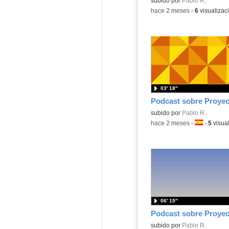
Contenido educativo.
subido por
Pablo R.
-
hace 2 meses
-
6
visualizac
03′ 18″
Contenido educativo.
subido por
Pablo R.
-
hace 2 meses
-
Idioma:
-
5
visua
06′ 15″
Contenido educativo.
subido por
Pablo R.