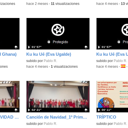
lizaciones
-
hace 2 meses
-
11
visualizaciones
-
hace 4 meses
-
13
v
01′ 57″
01′ 57″
l Ghana)
Ku ku Ué (Eva Ugalde)
Ku ku Ué (Eva 
Contenido educativo.
subido por
Pablo R.
Contenido educativo
subido por
Pablo R.
iones
-
hace 4 meses
-
1
visualizaciones
-
hace 4 meses
-
Idio
02′ 21″
00′ 11″
CANCIÓN GAUDÍ_NAVIDAD 2025_1º PRIMARIA
Canción de Navidad_1º Primaria Navidad 2025
TRÍPTICO
Contenido educativo.
subido por
Pablo R.
Contenido educativo
subido por
Pablo R.