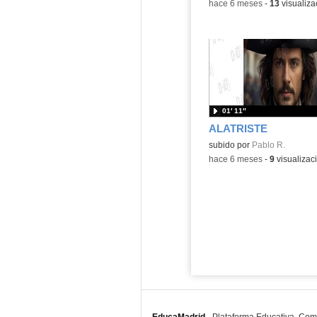
-
hace 6 meses
-
13
visualiza
01′ 11″
ALATRISTE
Contenido educativo.
subido por
Pablo R.
-
hace 6 meses
-
9
visualizac