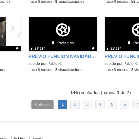
ciones
-
hace 6 meses
-
9
visualizaciones
-
hace 6 meses
-
52
v
14′ 28″
11′ 21″
PREVIO FUNCIÓN NAVIDAD PRIMARIA
Contenido educativo.
subido por
Pablo R.
Contenido educativo
subido por
Pablo R.
iones
-
hace 8 meses
-
2
visualizaciones
-
hace 8 meses
-
2
vis
146
resultados (página
1
de
7
)
Anterior
1
2
3
4
5
6
7