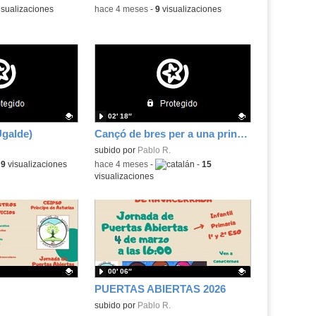
isualizaciones
-
hace 4 meses
-
9
visualizaciones
02′ 18″
Ugalde)
Cançó de bres per a una princesa negra
.
Contenido educativo.
subido por
Pablo R.
ma:
-
9
visualizaciones
-
hace 4 meses
-
Idioma:
-
15
visualizaciones
00′ 06″
PUERTAS ABIERTAS 2026
.
Contenido educativo.
subido por
Pablo R.