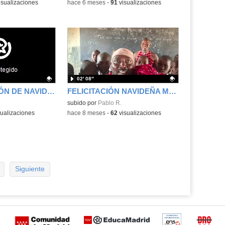
isualizaciones
-
hace 6 meses
-
91
visualizaciones
02′ 08″
PREVIO FUNCIÓN DE NAVIDAD INFANTIL
FELICITACIÓN NAVIDEÑA MAMA KASINDE
.
Contenido educativo.
subido por
Pablo R.
ualizaciones
-
hace 8 meses
-
62
visualizaciones
Siguiente