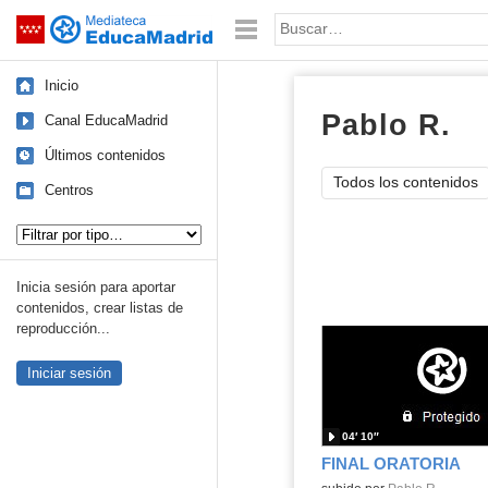
Mediateca de EducaMadrid
Saltar navegación
Palabra o frase:
Inicio
Pablo R.
ví
Canal EducaMadrid
Últimos contenidos
Todos los contenidos
Centros
Tipo de contenido:
Inicia sesión para aportar
contenidos, crear listas de
reproducción...
Iniciar sesión
04′ 10″
FINAL ORATORIA