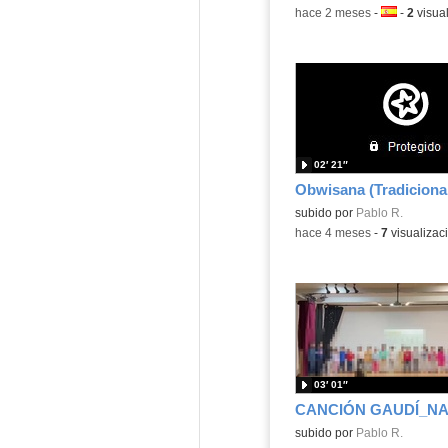
-
hace 2 meses
-
Idioma:
-
2
visua
02′ 21″
Obwisana (Tradiciona
Contenido educativo.
subido por
Pablo R.
-
hace 4 meses
-
7
visualizac
03′ 01″
Contenido educativo.
subido por
Pablo R.