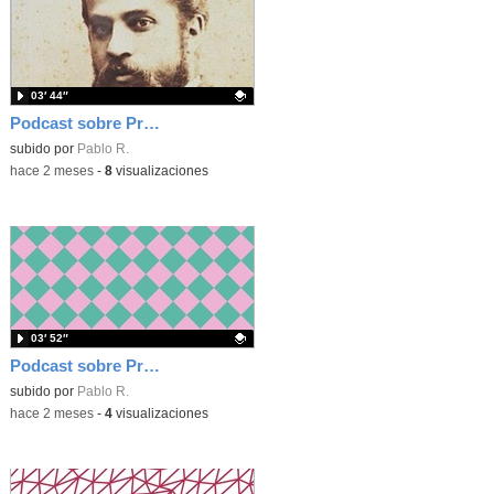
03′ 44″
Podcast sobre Proyecto eTwinning Antoni Gaudí nº 8 (en castellano)
Contenido educativo.
subido por
Pablo R.
-
hace 2 meses
-
8
visualizaciones
03′ 52″
Podcast sobre Proyecto eTwinning Antoni Gaudí nº 7 (en castellano)
Contenido educativo.
subido por
Pablo R.
-
hace 2 meses
-
4
visualizaciones