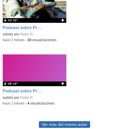
03′ 33″
Podcast sobre Proyecto eTwinning Antoni Gaudí nº 4 (en castellano)
Contenido educativo.
subido por
Pablo R.
-
hace 2 meses
-
10
visualizaciones
08′ 10″
Podcast sobre Proyecto eTwinning Antoni Gaudí nº 2 (en castellano)
Contenido educativo.
subido por
Pablo R.
-
hace 2 meses
-
4
visualizaciones
Ver más del mismo autor