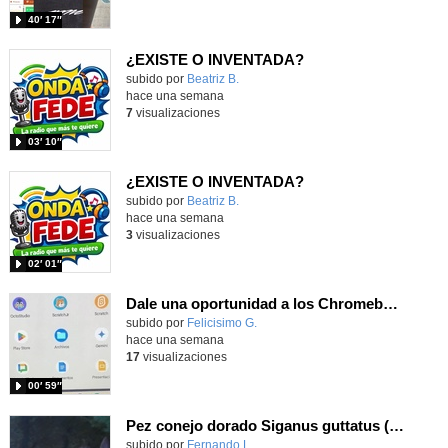
40′ 17″
¿EXISTE O INVENTADA?
Contenido educativo.
subido por
Beatriz B.
-
hace una semana
7
visualizaciones
03′ 10″
¿EXISTE O INVENTADA?
Contenido educativo.
subido por
Beatriz B.
-
hace una semana
3
visualizaciones
02′ 01″
Dale una oportunidad a los Chromebooks y utiliza un proyector para realizar talleres si no tienes pantallas táctiles
Contenido educativo.
subido por
Felicisimo G.
-
hace una semana
17
visualizaciones
00′ 59″
Pez conejo dorado Siganus guttatus (Bloch, 1786)
Contenido educativo.
subido por
Fernando L.
-