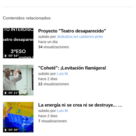
Contenidos relacionados:
Proyecto "Teatro desaparecido"
Contenido educativo.
subido por
Jestudios ies calderon pinto
-
hace un dia
34
visualizaciones
00′ 54″
"Coheté": ¡Levitación flamígera!
Contenido educativo.
subido por
Luis M.
-
hace 2 dias
22
visualizaciones
00′ 21″
La energía ni se crea ni se destruye... ¡se experimenta! El Tierno en la Feria Madrid es Ciencia 2026
Contenido educativo.
subido por
Luis M.
-
hace 2 dias
7
visualizaciones
00′ 30″