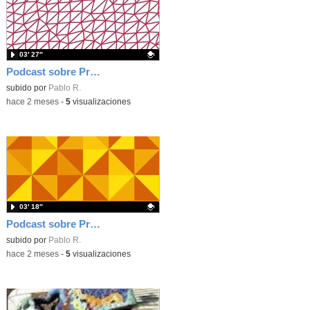
03′ 27″
Podcast sobre Proyecto eTwinning Antoni Gaudí nº 6 (en castellano)
Contenido educativo.
subido por
Pablo R.
-
hace 2 meses
-
5
visualizaciones
03′ 18″
Podcast sobre Proyecto eTwinning Antoni Gaudí nº 5 (en castellano)
Contenido educativo.
subido por
Pablo R.
-
hace 2 meses
-
5
visualizaciones