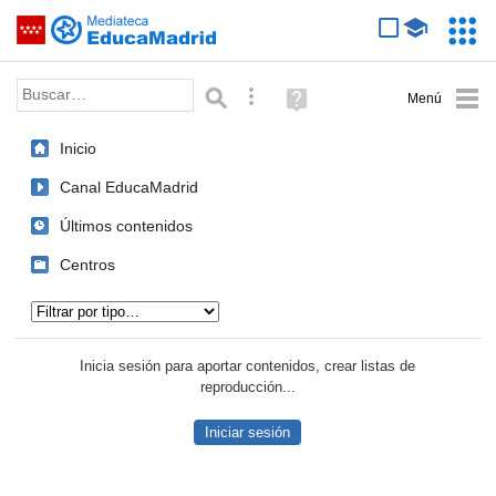
Mediateca de EducaMadrid
Saltar navegación
Servic
Educa
Palabra o frase:
Búsqueda avanzada
Ayuda
(en
ventana
Inicio
nueva)
Canal EducaMadrid
Últimos contenidos
Centros
Tipo de contenido:
Inicia sesión para aportar contenidos, crear listas de
reproducción...
Iniciar sesión