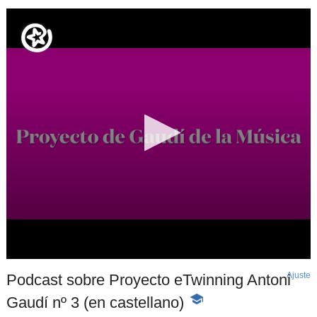
Ajuste
d
Podcast sobre Proyecto eTwinning Antoni
p
Gaudí nº 3 (en castellano)
-
Contenido