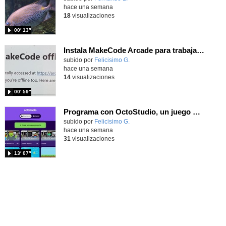
hace una semana
18
visualizaciones
00′ 13″
Instala MakeCode Arcade para trabajar offline en tu tablet, ordenador, Chromebook
Contenido educativo.
subido por
Felicisimo G.
-
hace una semana
14
visualizaciones
00′ 59″
Programa con OctoStudio, un juego de disparos contra Zombies con un cargador basado en el House of the dead
Contenido educativo.
subido por
Felicisimo G.
-
hace una semana
31
visualizaciones
13′ 07″