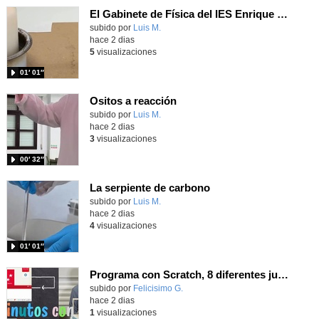
El Gabinete de Física del IES Enrique Tierno Galván de Parla (Curso 25-26)
Contenido educativo.
subido por
Luis M.
-
hace 2 dias
5
visualizaciones
01′ 01″
Ositos a reacción
Contenido educativo.
subido por
Luis M.
-
hace 2 dias
3
visualizaciones
00′ 32″
La serpiente de carbono
Contenido educativo.
subido por
Luis M.
-
hace 2 dias
4
visualizaciones
01′ 01″
Programa con Scratch, 8 diferentes juegos para vivir la emoción de los partidos de España en el mundial 2026
Contenido educativo.
subido por
Felicisimo G.
-
hace 2 dias
1
visualizaciones