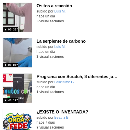
Ositos a reacción
Contenido educativo.
subido por
Luis M.
-
hace un dia
3
visualizaciones
00′ 32″
La serpiente de carbono
Contenido educativo.
subido por
Luis M.
-
hace un dia
3
visualizaciones
01′ 01″
Programa con Scratch, 8 diferentes juegos para vivir la emoción de los partidos de España en el mundial 2026
Contenido educativo.
subido por
Felicisimo G.
-
hace un dia
1
visualizaciones
40′ 17″
¿EXISTE O INVENTADA?
Contenido educativo.
subido por
Beatriz B.
-
hace 7 dias
7
visualizaciones