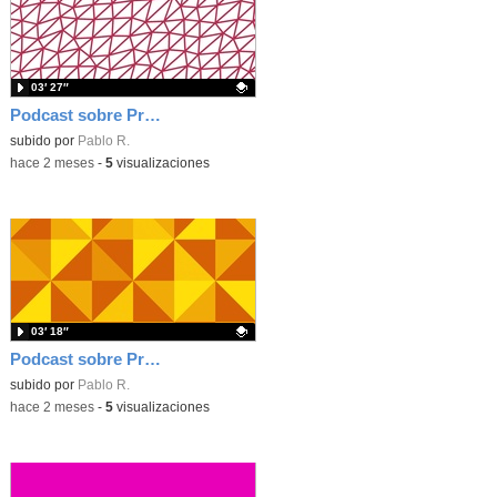
03′ 27″
Podcast sobre Proyecto eTwinning Antoni Gaudí nº 6 (en castellano)
Contenido educativo.
subido por
Pablo R.
-
hace 2 meses
-
5
visualizaciones
03′ 18″
Podcast sobre Proyecto eTwinning Antoni Gaudí nº 5 (en castellano)
Contenido educativo.
subido por
Pablo R.
-
hace 2 meses
-
5
visualizaciones