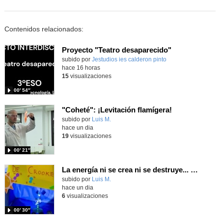
Contenidos relacionados:
Proyecto "Teatro desaparecido"
Contenido educativo.
subido por
Jestudios ies calderon pinto
-
hace 16 horas
15
visualizaciones
00′ 54″
"Coheté": ¡Levitación flamígera!
Contenido educativo.
subido por
Luis M.
-
hace un dia
19
visualizaciones
00′ 21″
La energía ni se crea ni se destruye... ¡se experimenta! El Tierno en la Feria Madrid es Ciencia 2026
Contenido educativo.
subido por
Luis M.
-
hace un dia
6
visualizaciones
00′ 30″