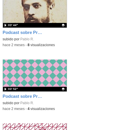
03′ 44″
Podcast sobre Proyecto eTwinning Antoni Gaudí nº 8 (en castellano)
Contenido educativo.
subido por
Pablo R.
-
hace 2 meses
-
8
visualizaciones
03′ 52″
Podcast sobre Proyecto eTwinning Antoni Gaudí nº 7 (en castellano)
Contenido educativo.
subido por
Pablo R.
-
hace 2 meses
-
4
visualizaciones