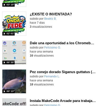
03′ 10″
¿EXISTE O INVENTADA?
Contenido educativo.
subido por
Beatriz B.
-
hace 7 dias
3
visualizaciones
02′ 01″
Dale una oportunidad a los Chromebooks y utiliza un proyector para realizar talleres si no tienes pantallas táctiles
Contenido educativo.
subido por
Felicisimo G.
-
hace una semana
16
visualizaciones
00′ 59″
Pez conejo dorado Siganus guttatus (Bloch, 1786)
Contenido educativo.
subido por
Fernando L.
-
hace una semana
18
visualizaciones
00′ 13″
Instala MakeCode Arcade para trabajar offline en tu tablet, ordenador, Chromebook
Contenido educativo.
subido por
Felicisimo G.
-