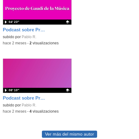
04′ 23″
Podcast sobre Proyecto eTwinning Antoni Gaudí nº 3 (en castellano)
Contenido educativo.
subido por
Pablo R.
-
hace 2 meses
-
2
visualizaciones
08′ 10″
Podcast sobre Proyecto eTwinning Antoni Gaudí nº 2 (en castellano)
Contenido educativo.
subido por
Pablo R.
-
hace 2 meses
-
4
visualizaciones
Ver más del mismo autor