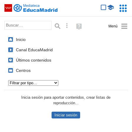
Mediateca de EducaMadrid
Saltar navegación
Servic
Educa
Palabra o frase:
Búsqueda avanzada
Ayuda
(en
ventana
Inicio
nueva)
Canal EducaMadrid
Últimos contenidos
Centros
Tipo de contenido:
Inicia sesión para aportar contenidos, crear listas de
reproducción...
Iniciar sesión