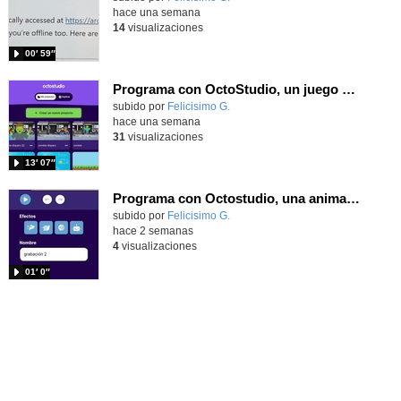
hace una semana
14
visualizaciones
00′ 59″
Programa con OctoStudio, un juego de disparos contra Zombies con un cargador basado en el House of the dead
Contenido educativo.
subido por
Felicisimo G.
-
hace una semana
31
visualizaciones
13′ 07″
Programa con Octostudio, una animación utilizando la cámara para una foto y audio y texto para comunicar.
Contenido educativo.
subido por
Felicisimo G.
-
hace 2 semanas
4
visualizaciones
01′ 0″