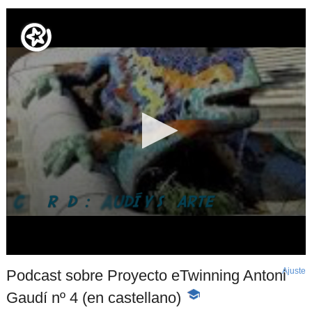
Ajuste
d
Podcast sobre Proyecto eTwinning Antoni
p
Gaudí nº 4 (en castellano)
-
Contenido