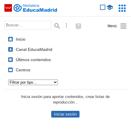
Mediateca de EducaMadrid
Saltar navegación
Servic
Educa
Palabra o frase:
Búsqueda avanzada
Ayuda
(en
ventana
Inicio
nueva)
Canal EducaMadrid
Últimos contenidos
Centros
Tipo de contenido:
Inicia sesión para aportar contenidos, crear listas de
reproducción...
Iniciar sesión