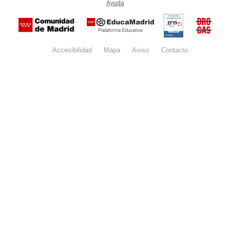
Ayuda
(en ventana nueva)
Certificación
Buzón
de
anónim
conformidad
del Pla
con el
Regiona
Esquema
contra l
Nacional de
Accesibilidad
Mapa
web
Aviso
legal
Contacto
Drogas 
Seguridad
la
(categoría
Comunid
MEDIA). El
de Madr
documento
se abrirá en
ventana
nueva.