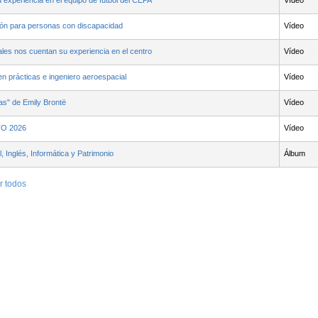
 experiencia en el equipo de fútbol del CEPA
Vídeo
ión para personas con discapacidad
Vídeo
les nos cuentan su experiencia en el centro
Vídeo
en prácticas e ingeniero aeroespacial
Vídeo
s" de Emily Brontë
Vídeo
TO 2026
Vídeo
, Inglés, Informática y Patrimonio
Álbum
r todos