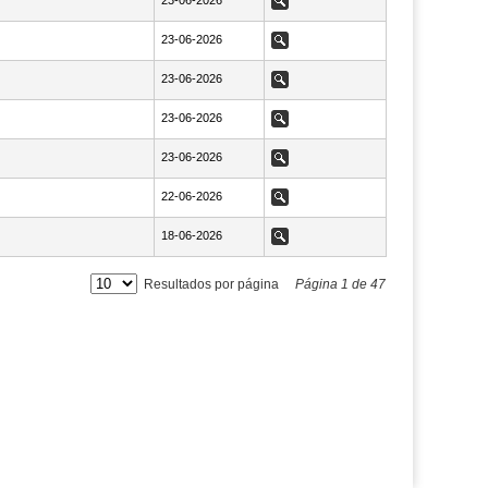
NaN23-06-2026
23-06-2026
Ver
NaN23-06-2026
23-06-2026
Ver
NaN23-06-2026
23-06-2026
Ver
NaN23-06-2026
23-06-2026
Ver
NaN23-06-2026
23-06-2026
Ver
NaN22-06-2026
22-06-2026
Ver
NaN18-06-2026
18-06-2026
Ver
Resultados por página
Página
1
de
47