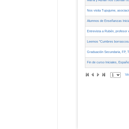
María y Adrián nos cuentan su
Nos visita Tupujume, asociac
Alumnos de Enseñanzas Inicia
Entrevista a Rubén, profesor 
Leemos "Cumbres borrascosa
Graduación Secundaria, FP, 
Fin de curso Iniciales, Español
Ve