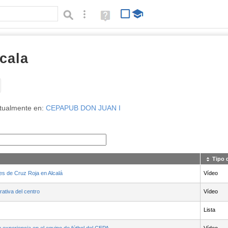
Búsqueda avanzada
Ayuda
(en
ventana
nueva)
cala
Tipo de contenido:
tualmente en:
CEPAPUB DON JUAN I
Tipo 
es de Cruz Roja en Alcalá
Vídeo
ativa del centro
Vídeo
Lista