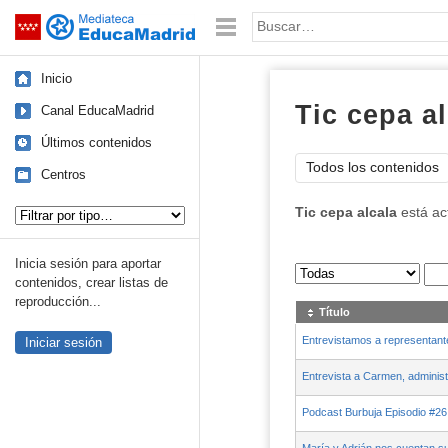
Mediateca de EducaMadrid
Saltar navegación
Palabra o frase:
Inicio
Tic cepa al
Canal EducaMadrid
Últimos contenidos
Todos los contenidos
Centros
Tipo de contenido:
Tic cepa alcala
está ac
Inicia sesión para aportar
Sus archivos
:
contenidos, crear listas de
reproducción...
Título
Entrevistamos a representant
Iniciar sesión
Entrevista a Carmen, administr
Podcast Burbuja Episodio #26