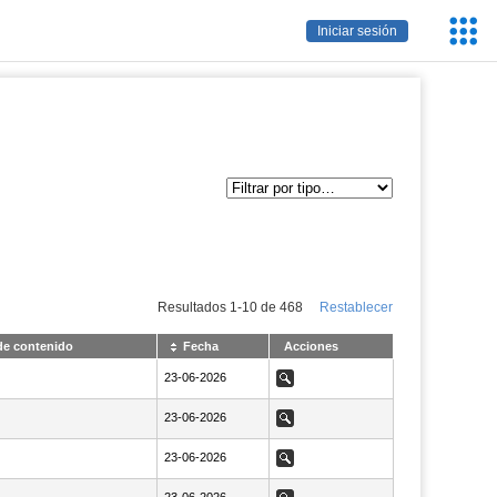
Servic
Iniciar sesión
Educa
Resultados
1
-
10
de
468
Restablecer
de contenido
Fecha
Acciones
NaN23-06-2026
23-06-2026
Ver
NaN23-06-2026
23-06-2026
Ver
NaN23-06-2026
23-06-2026
Ver