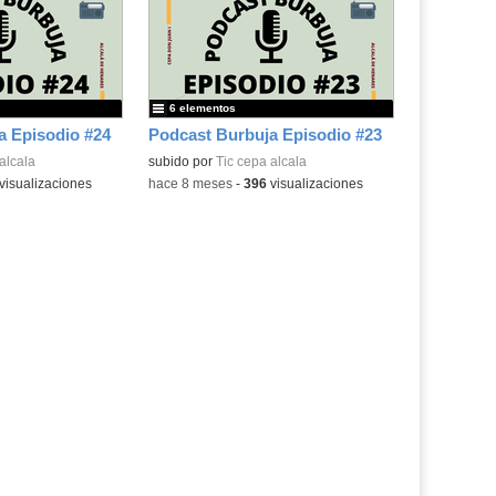
6 elementos
a Episodio #24
Podcast Burbuja Episodio #23
alcala
subido por
Tic cepa alcala
visualizaciones
-
hace 8 meses
-
396
visualizaciones