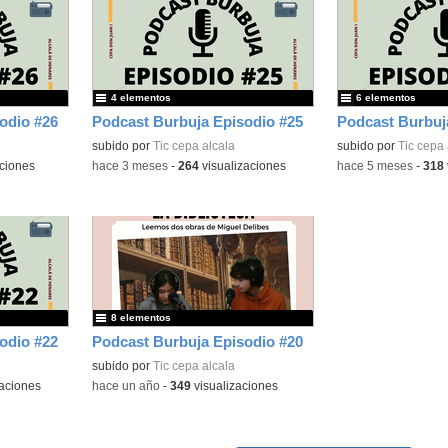
4 elementos
6 elementos
odio #26
Podcast Burbuja Episodio #25
Podcast Burbuj
subido por
Tic cepa alcala
subido por
Tic cepa 
ciones
-
hace 3 meses
-
264
visualizaciones
-
hace 5 meses
-
318
8 elementos
odio #22
Podcast Burbuja Episodio #20
subido por
Tic cepa alcala
aciones
-
hace un año
-
349
visualizaciones