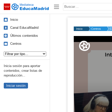
Mediateca de EducaMadrid
Saltar navegación
Palabra o frase:
Inicio
Canal EducaMadrid
Inicio
Centros
C
Últimos contenidos
Centros
Tipo de contenido:
Inicia sesión para aportar
contenidos, crear listas de
reproducción...
Iniciar sesión