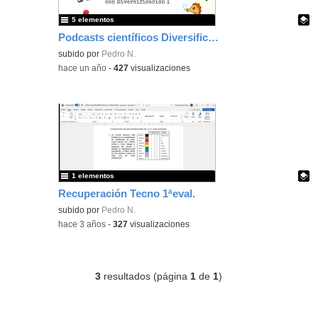
5 elementos
Podcasts científicos Diversificación I 2024/2025
Contenido educativo.
subido por
Pedro N.
-
hace un año
-
427
visualizaciones
1 elementos
Recuperación Tecno 1ªeval.
Contenido educativo.
subido por
Pedro N.
-
hace 3 años
-
327
visualizaciones
3
resultados (página
1
de
1
)