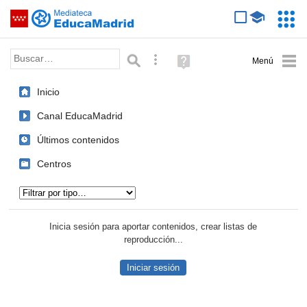
Mediateca de EducaMadrid
Saltar navegación
Servic
Educa
Palabra o frase:
Búsqueda avanzada
Ayuda
(en
ventana
Inicio
nueva)
Canal EducaMadrid
Últimos contenidos
Centros
Tipo de contenido:
Inicia sesión para aportar contenidos, crear listas de
reproducción...
Iniciar sesión