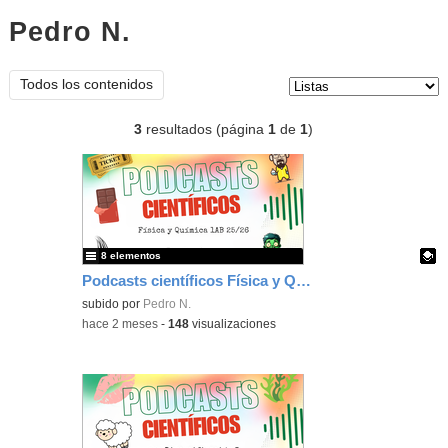
Pedro N.
listas
Tipo de contenido:
Todos los contenidos
3
resultados (página
1
de
1
)
8 elementos
Podcasts científicos Física y Química 2025/2026
Contenido educativo.
subido por
Pedro N.
-
hace 2 meses
-
148
visualizaciones