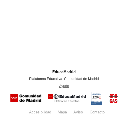
EducaMadrid
-
Plataforma Educativa. Comunidad de Madrid
-
Ayuda
(en ventana nueva)
Certificación
Buzón
de
anónim
conformidad
del Pla
con el
Regiona
Esquema
contra l
Nacional de
Accesibilidad
Mapa
web
Aviso
legal
Contacto
Drogas 
Seguridad
la
(categoría
Comunid
MEDIA). El
de Madr
documento
se abrirá en