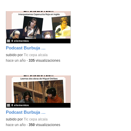
8 elementos
Podcast Burbuja Episodio #21
subido por
Tic cepa alcala
-
hace un año
-
335
visualizaciones
8 elementos
Podcast Burbuja Episodio #20
subido por
Tic cepa alcala
-
hace un año
-
350
visualizaciones