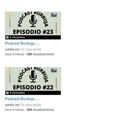
6 elementos
Podcast Burbuja Episodio #23
subido por
Tic cepa alcala
-
hace 8 meses
-
396
visualizaciones
9 elementos
Podcast Burbuja Episodio #22
subido por
Tic cepa alcala
-
hace 9 meses
-
484
visualizaciones