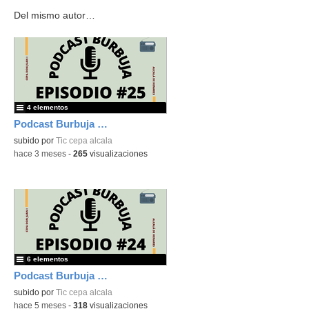
Del mismo autor…
4 elementos
Podcast Burbuja Episodio #25
subido por
Tic cepa alcala
-
hace 3 meses
-
265
visualizaciones
6 elementos
Podcast Burbuja Episodio #24
subido por
Tic cepa alcala
-
hace 5 meses
-
318
visualizaciones