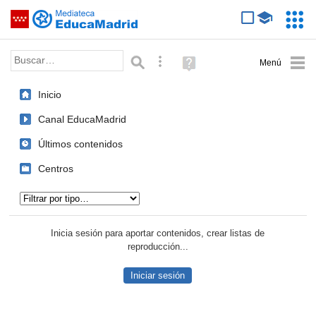
Mediateca de EducaMadrid
Saltar navegación
Servic
Educa
Palabra o frase:
Búsqueda avanzada
Ayuda
(en
ventana
Inicio
nueva)
Canal EducaMadrid
Últimos contenidos
Centros
Tipo de contenido:
Inicia sesión para aportar contenidos, crear listas de
reproducción...
Iniciar sesión