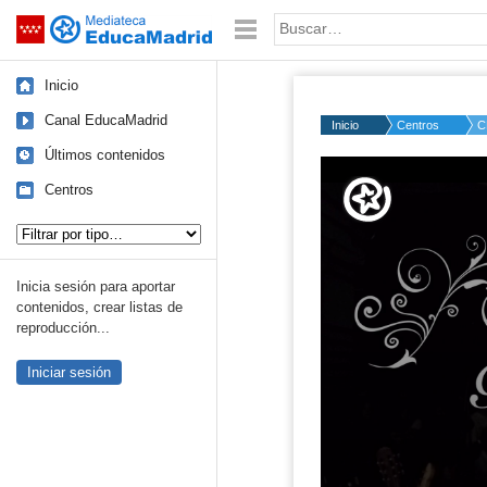
Mediateca de EducaMadrid
Saltar navegación
Palabra o frase:
Inicio
Canal EducaMadrid
Inicio
Centros
C
Últimos contenidos
Centros
Tipo de contenido:
Inicia sesión para aportar
contenidos, crear listas de
reproducción...
Iniciar sesión