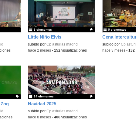
3 elementos
5 elementos
Little Niño Elvis
Cena Intercultur
id
Contenido educativo.
subido por
Cp asturias madrid
Contenido educativo
subido por
Cp astur
ciones
-
hace 2 meses
-
152
visualizaciones
-
hace 3 meses
-
132
24 elementos
 Zog
Navidad 2025
id
Contenido educativo.
subido por
Cp asturias madrid
aciones
-
hace 8 meses
-
406
visualizaciones