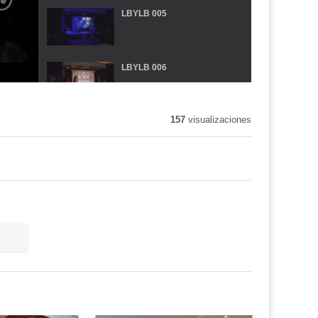
LBYLB 005
LBYLB 006
157
visualizaciones
LBYLB 007
LBYLB 008
Tráiler La Bella y La Bestia
Recogida de premios Bella y
Bestia 26