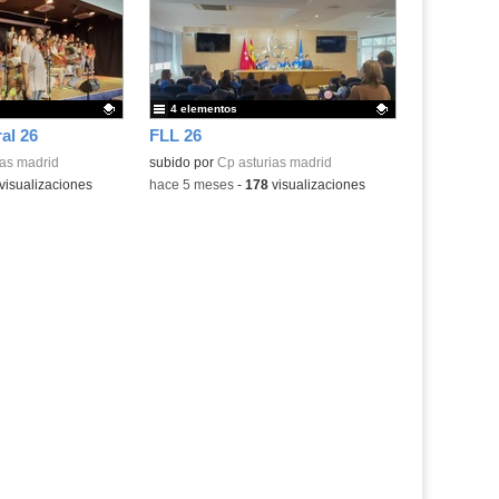
4 elementos
al 26
FLL 26
.
ias madrid
Contenido educativo.
subido por
Cp asturias madrid
visualizaciones
-
hace 5 meses
-
178
visualizaciones