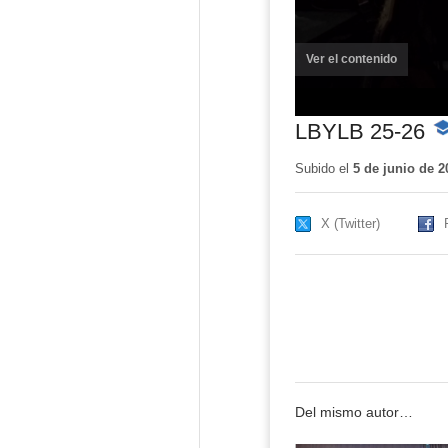
Ver el contenido
(ventana
nueva)
LBYLB 25-26
-
Co
ed
Subido el
5 de junio de 2
X (Twitter)
Del mismo autor…