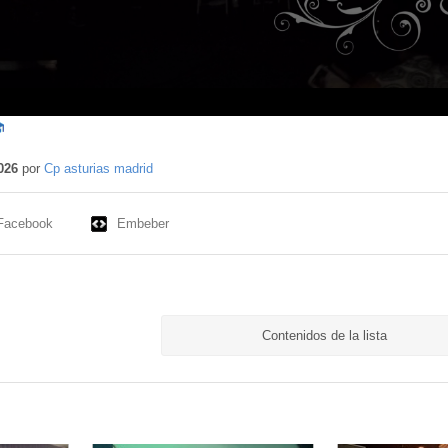
ntenido
ucativo
026
por
Cp asturias madrid
Facebook
Embeber
Contenidos de la lista