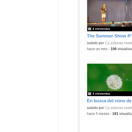
4 elementos
The Summer Show 4º
subido por
Cp asturias madr
-
hace un mes
-
106
visualiza
3 elementos
En busca del reino de
Contenido educativo.
subido por
Cp asturias madr
-
hace 5 meses
-
181
visualiz