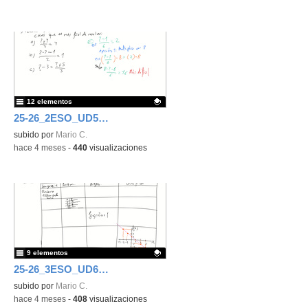
12 elementos
25-26_2ESO_UD5_Ecuaciones
Contenido educativo.
subido por
Mario C.
-
hace 4 meses
-
440
visualizaciones
9 elementos
25-26_3ESO_UD6_Funciones y gráficas
Contenido educativo.
subido por
Mario C.
-
hace 4 meses
-
408
visualizaciones