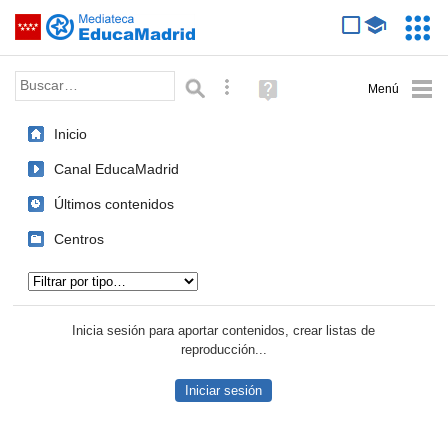
Mediateca de EducaMadrid
Saltar navegación
Servic
Educa
Palabra o frase:
Búsqueda avanzada
Ayuda
(en
ventana
Inicio
nueva)
Canal EducaMadrid
Últimos contenidos
Centros
Tipo de contenido:
Inicia sesión para aportar contenidos, crear listas de
reproducción...
Iniciar sesión