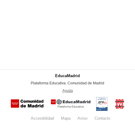
EducaMadrid
-
Plataforma Educativa. Comunidad de Madrid
-
Ayuda
(en ventana nueva)
Certificación
Buzón
de
anónim
conformidad
del Pla
con el
Regiona
Esquema
contra l
Nacional de
Accesibilidad
Mapa
web
Aviso
legal
Contacto
Drogas 
Seguridad
la
(categoría
Comunid
MEDIA). El
de Madr
documento
se abrirá en