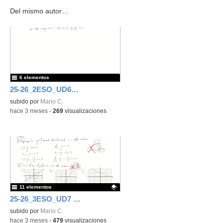
Del mismo autor…
6 elementos
25-26_2ESO_UD6_Sistemas de ecuaciones
subido por
Mario C.
-
hace 3 meses
-
269
visualizaciones
11 elementos
25-26_3ESO_UD7 Función lineal y cuadrática
Contenido educativo.
subido por
Mario C.
-
hace 3 meses
-
479
visualizaciones