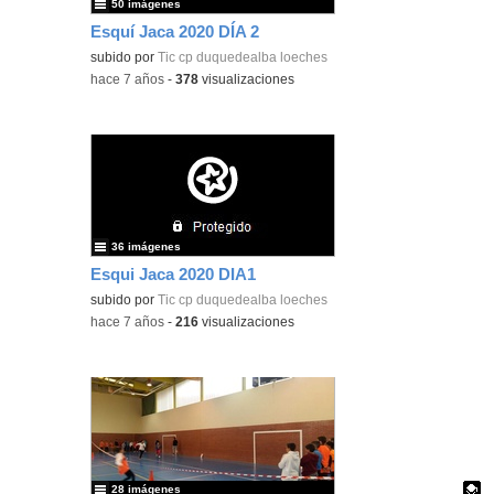
50 imágenes
Esquí Jaca 2020 DÍA 2
subido por
Tic cp duquedealba loeches
-
hace 7 años
-
378
visualizaciones
36 imágenes
Esqui Jaca 2020 DIA1
subido por
Tic cp duquedealba loeches
-
hace 7 años
-
216
visualizaciones
28 imágenes