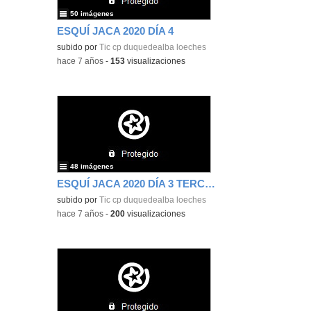
50 imágenes
ESQUÍ JACA 2020 DÍA 4
subido por
Tic cp duquedealba loeches
-
hace 7 años
-
153
visualizaciones
48 imágenes
ESQUÍ JACA 2020 DÍA 3 TERCERA PARTE
subido por
Tic cp duquedealba loeches
-
hace 7 años
-
200
visualizaciones