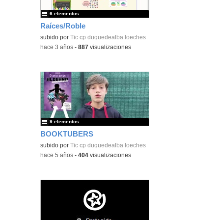
6 elementos
Raíces/Roble
subido por
Tic cp duquedealba loeches
-
hace 3 años
-
887
visualizaciones
9 elementos
BOOKTUBERS
subido por
Tic cp duquedealba loeches
-
hace 5 años
-
404
visualizaciones