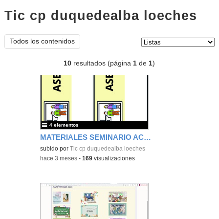
Tic cp duquedealba loeches
list
Tipo de contenido:
Todos los contenidos
10
resultados (página
1
de
1
)
4 elementos
MATERIALES SEMINARIO ACCESIBILIDAD 25/26
subido por
Tic cp duquedealba loeches
-
hace 3 meses
-
169
visualizaciones