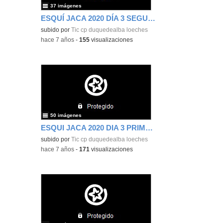
37 imágenes
ESQUÍ JACA 2020 DÍA 3 SEGUNDA PARTE
subido por
Tic cp duquedealba loeches
-
hace 7 años
-
155
visualizaciones
50 imágenes
ESQUI JACA 2020 DIA 3 PRIMERA PARTE
subido por
Tic cp duquedealba loeches
-
hace 7 años
-
171
visualizaciones