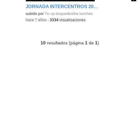
JORNADA INTERCENTROS 2019
Contenido educativo.
subido por
Tic cp duquedealba loeches
-
hace 7 años
-
3334
visualizaciones
10
resultados (página
1
de
1
)