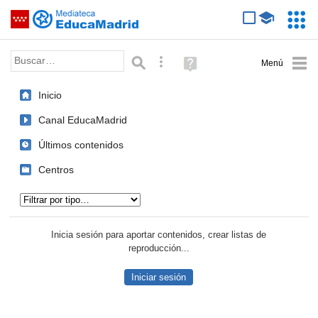
Mediateca de EducaMadrid
Saltar navegación
Servic
Educa
Palabra o frase:
Búsqueda avanzada
Ayuda
(en
ventana
Inicio
nueva)
Canal EducaMadrid
Últimos contenidos
Centros
Tipo de contenido:
Inicia sesión para aportar contenidos, crear listas de
reproducción...
Iniciar sesión