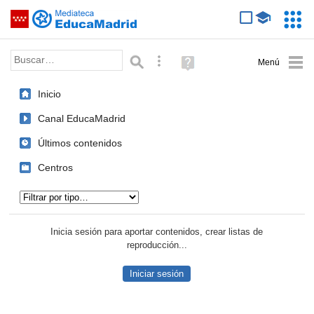
Mediateca de EducaMadrid
Saltar navegación
Servic
Educa
Palabra o frase:
Búsqueda avanzada
Ayuda
(en
ventana
Inicio
nueva)
Canal EducaMadrid
Últimos contenidos
Centros
Tipo de contenido:
Inicia sesión para aportar contenidos, crear listas de
reproducción...
Iniciar sesión