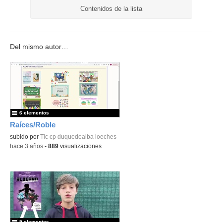
Contenidos de la lista
Del mismo autor…
6 elementos
Raíces/Roble
subido por
Tic cp duquedealba loeches
-
hace 3 años
-
889
visualizaciones
9 elementos