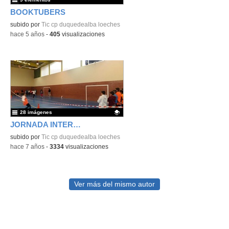
BOOKTUBERS
subido por
Tic cp duquedealba loeches
-
hace 5 años
-
405
visualizaciones
28 imágenes
JORNADA INTERCENTROS 2019
Contenido educativo.
subido por
Tic cp duquedealba loeches
-
hace 7 años
-
3334
visualizaciones
Ver más del mismo autor