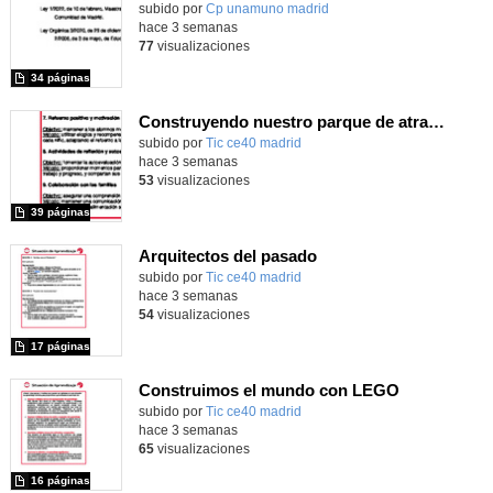
Contenido educativo.
subido por
Cp unamuno madrid
-
hace 3 semanas
77
visualizaciones
34 páginas
Construyendo nuestro parque de atracciones
subido por
Tic ce40 madrid
-
hace 3 semanas
53
visualizaciones
39 páginas
Arquitectos del pasado
subido por
Tic ce40 madrid
-
hace 3 semanas
54
visualizaciones
17 páginas
Construimos el mundo con LEGO
subido por
Tic ce40 madrid
-
hace 3 semanas
65
visualizaciones
16 páginas