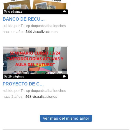
6 páginas
BANCO DE RECURSOS ACTIVIDADES DESENCHUFADAS. CEIP. Duque de Alba. Loeches
Contenido educativo.
subido por
Tic cp duquedealba loeches
-
hace un año
-
344
visualizaciones
29 páginas
PROYECTO DE CENTRO "VIAJANDO POR EL MUNDO"
Contenido educativo.
subido por
Tic cp duquedealba loeches
-
hace 2 años
-
468
visualizaciones
Ver más del mismo autor