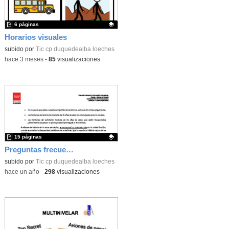
6 páginas
Horarios visuales
Contenido educativo.
subido por
Tic cp duquedealba loeches
-
hace 3 meses
-
85
visualizaciones
15 páginas
Preguntas frecuentes BECAS COMEDOR 2025/2026
Contenido educativo.
subido por
Tic cp duquedealba loeches
-
hace un año
-
298
visualizaciones