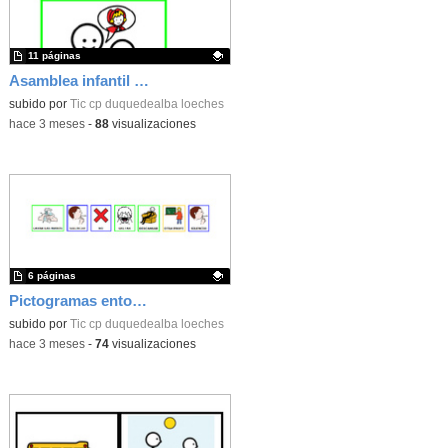
11 páginas
Asamblea infantil accesible
Contenido educativo.
subido por
Tic cp duquedealba loeches
-
hace 3 meses
-
88
visualizaciones
6 páginas
Pictogramas entorno educativo
Contenido educativo.
subido por
Tic cp duquedealba loeches
-
hace 3 meses
-
74
visualizaciones