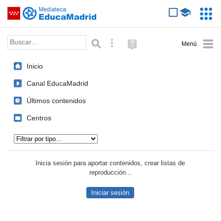
Mediateca de EducaMadrid
Saltar navegación
Servic
Educa
Palabra o frase:
Búsqueda avanzada
Ayuda
(en
ventana
Inicio
nueva)
Canal EducaMadrid
Últimos contenidos
Centros
Tipo de contenido:
Inicia sesión para aportar contenidos, crear listas de
reproducción...
Iniciar sesión