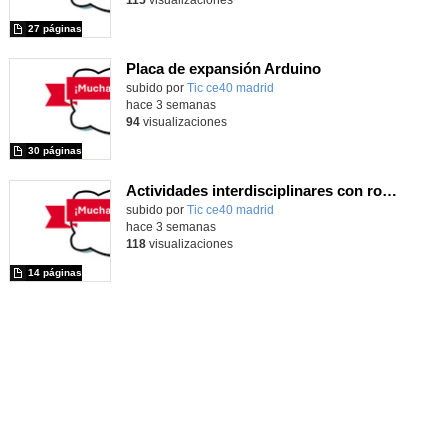
27 páginas
Placa de expansión Arduino
Contenido educativo.
subido por
Tic ce40 madrid
-
hace 3 semanas
94
visualizaciones
30 páginas
Actividades interdisciplinares con robótica y pensamiento computacional
Contenido educativo.
subido por
Tic ce40 madrid
-
hace 3 semanas
118
visualizaciones
14 páginas