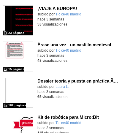
¡VIAJE A EUROPA!
subido por
Tic ce40 madrid
-
hace 3 semanas
53
visualizaciones
23 páginas
Érase una vez...un castillo medieval
subido por
Tic ce40 madrid
-
hace 3 semanas
48
visualizaciones
15 páginas
Dossier teoría y puesta en práctica Äprendizaje Basado en Juegos en Educación Infantil y Primaria
Contenido educativo.
subido por
Laura L.
-
hace 3 semanas
65
visualizaciones
182 páginas
Kit de robótica para Micro:Bit
Contenido educativo.
subido por
Tic ce40 madrid
-
hace 3 semanas
115
visualizaciones