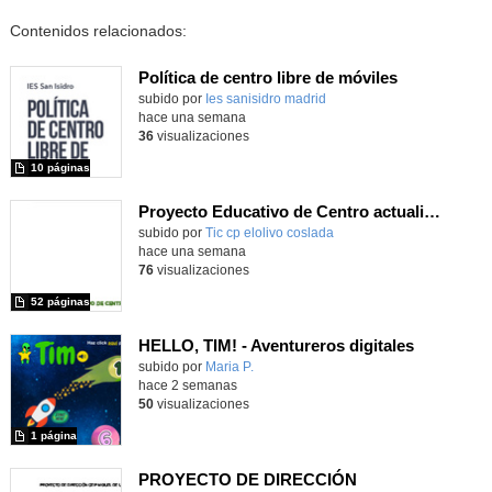
Contenidos relacionados:
Política de centro libre de móviles
subido por
Ies sanisidro madrid
-
hace una semana
36
visualizaciones
10 páginas
Proyecto Educativo de Centro actualizado 2026
subido por
Tic cp elolivo coslada
-
hace una semana
76
visualizaciones
52 páginas
HELLO, TIM! - Aventureros digitales
Contenido educativo.
subido por
Maria P.
-
hace 2 semanas
50
visualizaciones
1 página
PROYECTO DE DIRECCIÓN