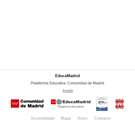
EducaMadrid
-
Plataforma Educativa. Comunidad de Madrid
-
Ayuda
(en ventana nueva)
Certificación
Buzón
de
anónim
conformidad
del Pla
con el
Regiona
Esquema
contra l
Nacional de
Accesibilidad
Mapa
web
Aviso
legal
Contacto
Drogas 
Seguridad
la
(categoría
Comunid
MEDIA). El
de Madr
documento
se abrirá en