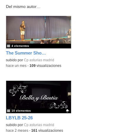
Del mismo autor…
4 elementos
The Summer Show 4º
subido por
Cp asturias madrid
-
hace un mes
-
109
visualizaciones
10 elementos
LBYLB 25-26
Contenido educativo.
subido por
Cp asturias madrid
-
hace 2 meses
-
161
visualizaciones