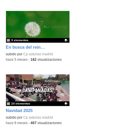
3 elementos
En busca del reino de Zog
Contenido educativo.
subido por
Cp asturias madrid
-
hace 5 meses
-
182
visualizaciones
24 elementos
Navidad 2025
Contenido educativo.
subido por
Cp asturias madrid
-
hace 8 meses
-
407
visualizaciones