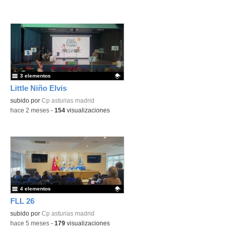
3 elementos
Little Niño Elvis
Contenido educativo.
subido por
Cp asturias madrid
-
hace 2 meses
-
154
visualizaciones
4 elementos
FLL 26
Contenido educativo.
subido por
Cp asturias madrid
-
hace 5 meses
-
179
visualizaciones