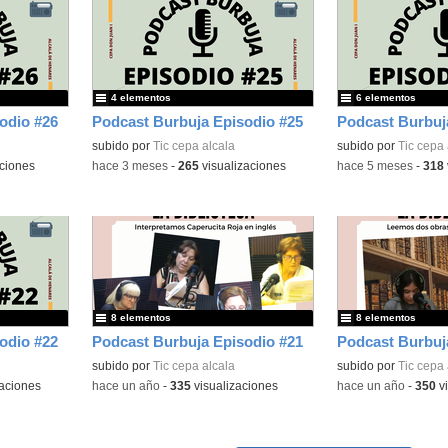
4 elementos
6 elementos
odio #26
Podcast Burbuja Episodio #25
Podcast Burbuj
subido por
Tic cepa alcala
subido por
Tic cepa 
ciones
-
hace 3 meses
-
265
visualizaciones
-
hace 5 meses
-
318
8 elementos
8 elementos
odio #22
Podcast Burbuja Episodio #21
Podcast Burbuj
subido por
Tic cepa alcala
subido por
Tic cepa 
aciones
-
hace un año
-
335
visualizaciones
-
hace un año
-
350
vi