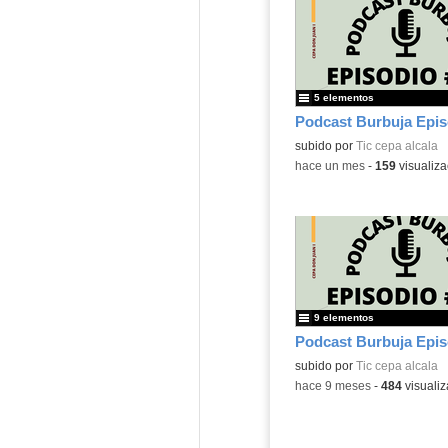
5 elementos
Podcast Burbuja Epis
subido por
Tic cepa alcala
-
hace un mes
-
159
visualiza
9 elementos
Podcast Burbuja Epis
subido por
Tic cepa alcala
-
hace 9 meses
-
484
visualiz