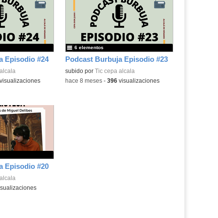
6 elementos
a Episodio #24
Podcast Burbuja Episodio #23
alcala
subido por
Tic cepa alcala
visualizaciones
-
hace 8 meses
-
396
visualizaciones
a Episodio #20
alcala
sualizaciones