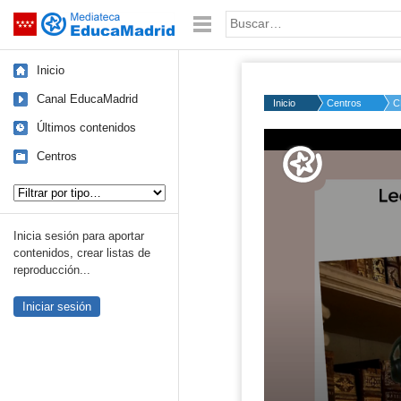
Mediateca de EducaMadrid
Saltar navegación
Palabra o frase:
Inicio
Canal EducaMadrid
Inicio
Centros
C
Últimos contenidos
Centros
Tipo de contenido:
Inicia sesión para aportar
contenidos, crear listas de
reproducción...
Iniciar sesión