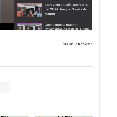
Entrevista a Lucía, secretaria
del CEPA Joaquín Sorolla de
Madrid
Conocemos a mujeres
importantes de Nigeria, China
y Brasil
314
visualizaciones
Receta de rosquillas de anís
La Polinesia vol. 1