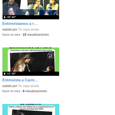
35′ 44″
Entrevistamos a representantes de Cruz Roja en Alcalá
subido por
Tic cepa alcala
-
hace un mes
-
22
visualizaciones
11′ 18″
Entrevista a Carmen, administrativa del centro
subido por
Tic cepa alcala
-
hace un mes
-
6
visualizaciones