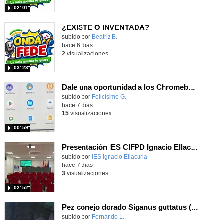
02′ 01″
¿EXISTE O INVENTADA?
Contenido educativo.
subido por
Beatriz B.
-
hace 6 dias
2
visualizaciones
03′ 23″
Dale una oportunidad a los Chromebooks y utiliza un proyector para realizar talleres si no tienes pantallas táctiles
Contenido educativo.
subido por
Felicisimo G.
-
hace 7 dias
15
visualizaciones
00′ 59″
Presentación IES CIFPD Ignacio Ellacuría
Contenido educativo.
subido por
IES Ignacio Ellacuria
-
hace 7 dias
3
visualizaciones
02′ 52″
Pez conejo dorado Siganus guttatus (Bloch, 1786)
Contenido educativo.
subido por
Fernando L.
-