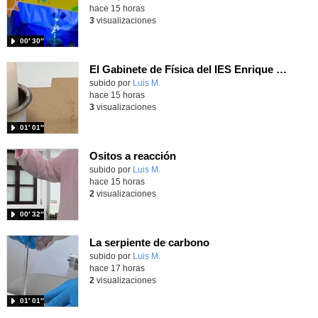
hace 15 horas
3
visualizaciones
00′ 30″
El Gabinete de Física del IES Enrique Tierno Galván de Parla (Curso 25-26)
Contenido educativo.
subido por
Luis M.
-
hace 15 horas
3
visualizaciones
01′ 01″
Ositos a reacción
Contenido educativo.
subido por
Luis M.
-
hace 15 horas
2
visualizaciones
00′ 32″
La serpiente de carbono
Contenido educativo.
subido por
Luis M.
-
hace 17 horas
2
visualizaciones
01′ 01″