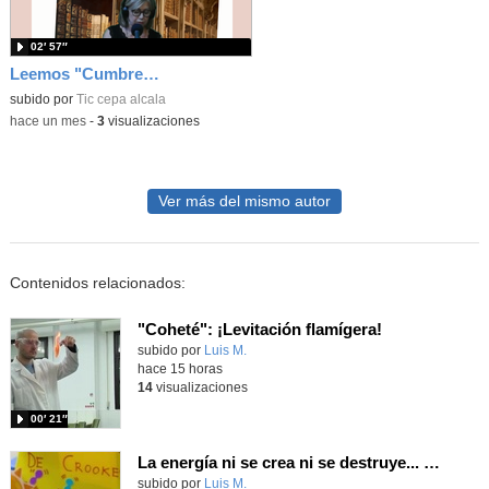
02′ 57″
Leemos "Cumbres borrascosas" de Emily Brontë
subido por
Tic cepa alcala
-
hace un mes
-
3
visualizaciones
Ver más del mismo autor
Contenidos relacionados:
"Coheté": ¡Levitación flamígera!
Contenido educativo.
subido por
Luis M.
-
hace 15 horas
14
visualizaciones
00′ 21″
La energía ni se crea ni se destruye... ¡se experimenta! El Tierno en la Feria Madrid es Ciencia 2026
Contenido educativo.
subido por
Luis M.
-