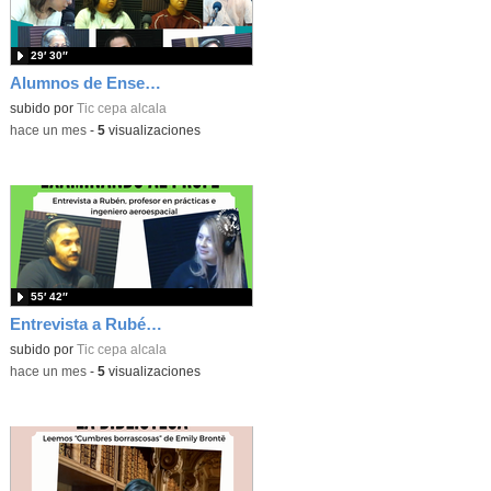
29′ 30″
Alumnos de Enseñanzas Iniciales nos cuentan su experiencia en el centro
subido por
Tic cepa alcala
-
hace un mes
-
5
visualizaciones
55′ 42″
Entrevista a Rubén, profesor en prácticas e ingeniero aeroespacial
subido por
Tic cepa alcala
-
hace un mes
-
5
visualizaciones