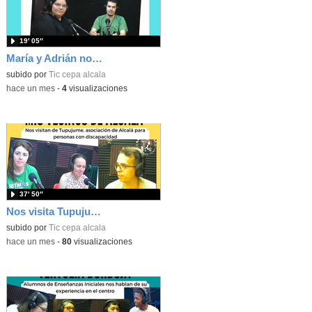
19′ 05″
María y Adrián nos cuentan su experiencia en el equipo de fútbol del CEPA
subido por
Tic cepa alcala
-
hace un mes
-
4
visualizaciones
37′ 50″
Nos visita Tupujume, asociación para personas con discapacidad
subido por
Tic cepa alcala
-
hace un mes
-
80
visualizaciones