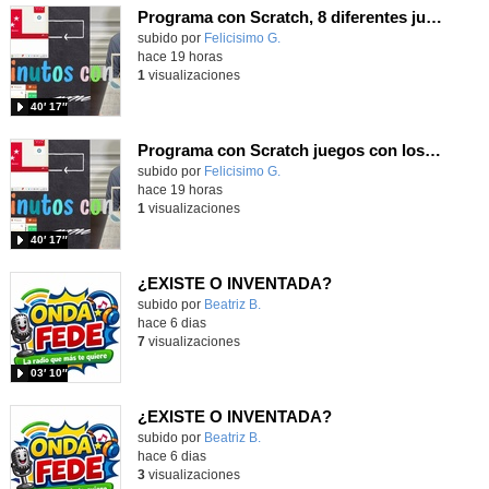
Programa con Scratch, 8 diferentes juegos para vivir la emoción de los partidos de España en el mundial 2026
Contenido educativo.
subido por
Felicisimo G.
-
hace 19 horas
1
visualizaciones
40′ 17″
Programa con Scratch juegos con los partidos del mundial 2026 ganados por España
Contenido educativo.
subido por
Felicisimo G.
-
hace 19 horas
1
visualizaciones
40′ 17″
¿EXISTE O INVENTADA?
Contenido educativo.
subido por
Beatriz B.
-
hace 6 dias
7
visualizaciones
03′ 10″
¿EXISTE O INVENTADA?
Contenido educativo.
subido por
Beatriz B.
-
hace 6 dias
3
visualizaciones