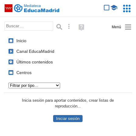
Mediateca de EducaMadrid
Saltar navegación
Servic
Educa
Palabra o frase:
Búsqueda avanzada
Ayuda
(en
ventana
Inicio
nueva)
Canal EducaMadrid
Últimos contenidos
Centros
Tipo de contenido:
Inicia sesión para aportar contenidos, crear listas de
reproducción...
Iniciar sesión