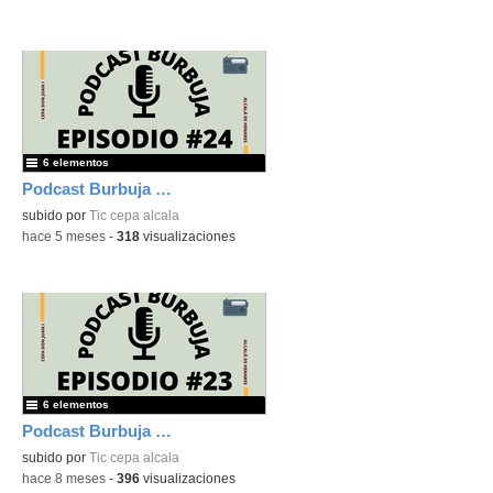
6 elementos
Podcast Burbuja Episodio #24
subido por
Tic cepa alcala
-
hace 5 meses
-
318
visualizaciones
6 elementos
Podcast Burbuja Episodio #23
subido por
Tic cepa alcala
-
hace 8 meses
-
396
visualizaciones