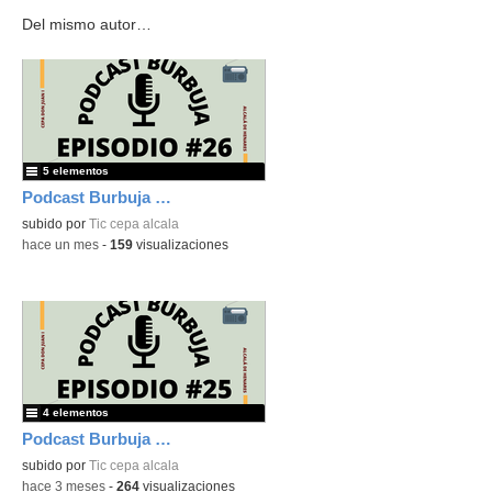
Del mismo autor…
5 elementos
Podcast Burbuja Episodio #26
subido por
Tic cepa alcala
-
hace un mes
-
159
visualizaciones
4 elementos
Podcast Burbuja Episodio #25
subido por
Tic cepa alcala
-
hace 3 meses
-
264
visualizaciones