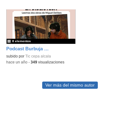
8 elementos
Podcast Burbuja Episodio #20
subido por
Tic cepa alcala
-
hace un año
-
349
visualizaciones
Ver más del mismo autor