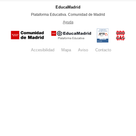
EducaMadrid
-
Plataforma Educativa. Comunidad de Madrid
-
Ayuda
(en ventana nueva)
Certificación
Buzón
de
anónim
conformidad
del Pla
con el
Regiona
Esquema
contra l
Nacional de
Accesibilidad
Mapa
web
Aviso
legal
Contacto
Drogas 
Seguridad
la
(categoría
Comunid
MEDIA). El
de Madr
documento
se abrirá en
ventana
nueva.