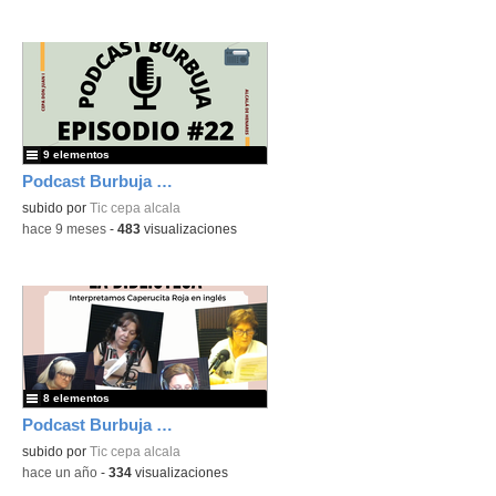
9 elementos
Podcast Burbuja Episodio #22
subido por
Tic cepa alcala
-
hace 9 meses
-
483
visualizaciones
8 elementos
Podcast Burbuja Episodio #21
subido por
Tic cepa alcala
-
hace un año
-
334
visualizaciones