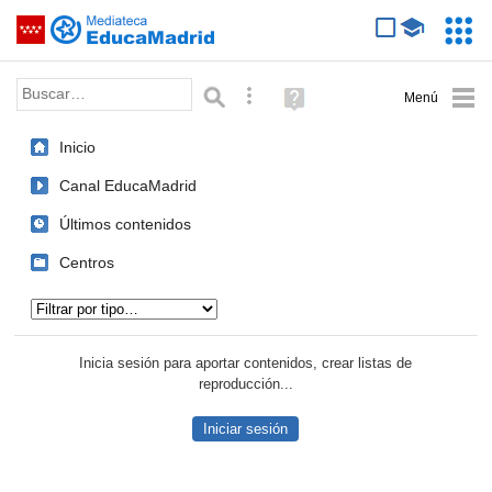
Mediateca de EducaMadrid
Saltar navegación
Servic
Educa
Palabra o frase:
Búsqueda avanzada
Ayuda
(en
ventana
Inicio
nueva)
Canal EducaMadrid
Últimos contenidos
Centros
Tipo de contenido:
Inicia sesión para aportar contenidos, crear listas de
reproducción...
Iniciar sesión