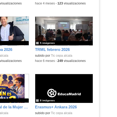
visualizaciones
-
hace 4 meses
-
123
visualizaciones
5 imágenes
a 2026
TRML febrero 2026
alcala
subido por
Tic cepa alcala
visualizaciones
-
hace 6 meses
-
249
visualizaciones
8 imágenes
Día Internacional de la Mujer y la Niña en la Ciencia
Erasmus+ Ankara 2026
alcala
subido por
Tic cepa alcala