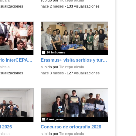
alcala
subido por
Tic cepa alcala
isualizaciones
-
hace 2 meses
-
133
visualizaciones
10 imágenes
Certamen literario InterCEPAs 2026
Erasmus+ visita serbios y turcos 2026
alcala
subido por
Tic cepa alcala
isualizaciones
-
hace 3 meses
-
127
visualizaciones
6 imágenes
l 2026
Concurso de ortografía 2026
alcala
subido por
Tic cepa alcala