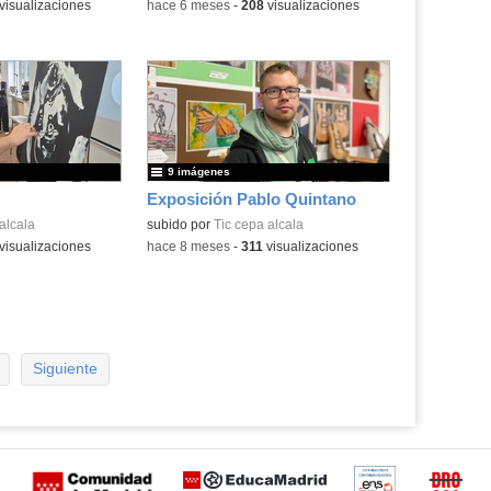
visualizaciones
-
hace 6 meses
-
208
visualizaciones
9 imágenes
Exposición Pablo Quintano
alcala
subido por
Tic cepa alcala
visualizaciones
-
hace 8 meses
-
311
visualizaciones
Siguiente