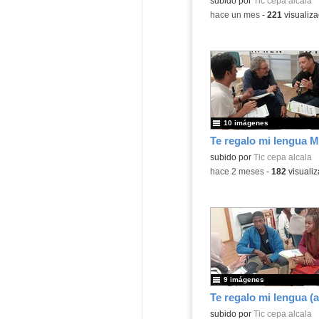
subido por
Tic cepa alcala
-
hace un mes
-
221
visualiza
10 imágenes
Te regalo mi lengua 
subido por
Tic cepa alcala
-
hace 2 meses
-
182
visualiz
9 imágenes
Te regalo mi lengua (a
subido por
Tic cepa alcala