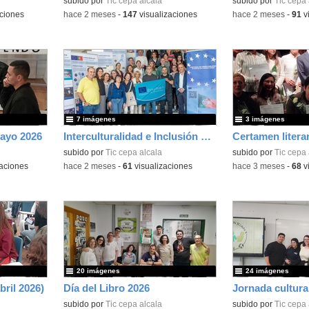
subido por
Tic cepa alcala
subido por
Tic cepa 
ciones
-
hace 2 meses
-
147
visualizaciones
-
hace 2 meses
-
91
v
7 imágenes
3 imágenes
Mayo 2026
Interculturalidad e Inclusión Educativa en la Educación de Adultos
subido por
Tic cepa alcala
subido por
Tic cepa 
aciones
-
hace 2 meses
-
61
visualizaciones
-
hace 3 meses
-
68
v
20 imágenes
24 imágenes
bril 2026)
Día del Libro 2026
Jornada cultura
subido por
Tic cepa alcala
subido por
Tic cepa 