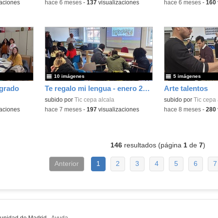
aciones
-
hace 6 meses
-
137
visualizaciones
-
hace 6 meses
-
160
10 imágenes
5 imágenes
grado
Te regalo mi lengua - enero 2026
Arte talentos
subido por
Tic cepa alcala
subido por
Tic cepa 
aciones
-
hace 7 meses
-
197
visualizaciones
-
hace 8 meses
-
280
146
resultados (página
1
de
7
)
Anterior
1
2
3
4
5
6
7