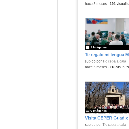
-
hace 3 meses
-
191
visualiz
9 imágenes
Te regalo mi lengua 
subido por
Tic cepa alcala
-
hace 5 meses
-
118
visualiz
6 imágenes
Visita CEPER Guadix
subido por
Tic cepa alcala