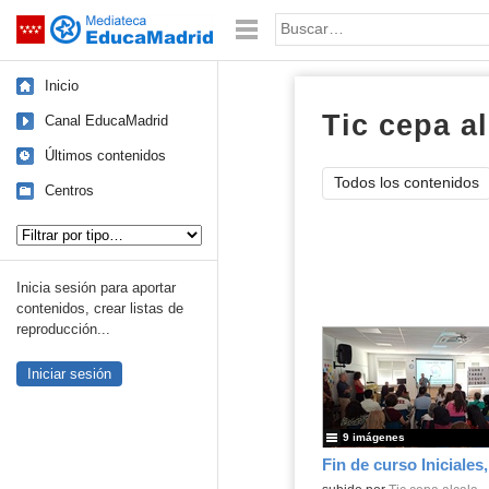
Mediateca de EducaMadrid
Saltar navegación
Palabra o frase:
Inicio
Tic cepa al
Canal EducaMadrid
Últimos contenidos
Todos los contenidos
Centros
Tipo de contenido:
Inicia sesión para aportar
contenidos, crear listas de
reproducción...
Iniciar sesión
9 imágenes