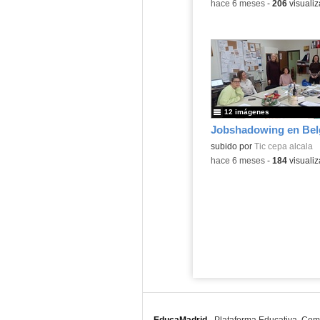
-
hace 6 meses
-
206
visualiz
12 imágenes
Jobshadowing en Bel
subido por
Tic cepa alcala
-
hace 6 meses
-
184
visualiz