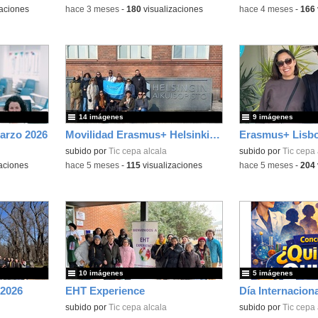
aciones
-
hace 3 meses
-
180
visualizaciones
-
hace 4 meses
-
166
14 imágenes
9 imágenes
Marzo 2026
Movilidad Erasmus+ Helsinki 2026
Erasmus+ Lisbo
subido por
Tic cepa alcala
subido por
Tic cepa 
aciones
-
hace 5 meses
-
115
visualizaciones
-
hace 5 meses
-
204
10 imágenes
5 imágenes
 2026
EHT Experience
subido por
Tic cepa alcala
subido por
Tic cepa 