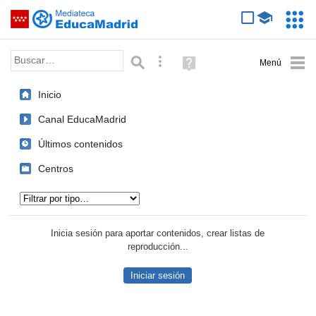
Mediateca de EducaMadrid
Saltar navegación
Servic
Educa
Palabra o frase:
Búsqueda avanzada
Ayuda
(en
ventana
Inicio
nueva)
Canal EducaMadrid
Últimos contenidos
Centros
Tipo de contenido:
Inicia sesión para aportar contenidos, crear listas de
reproducción...
Iniciar sesión