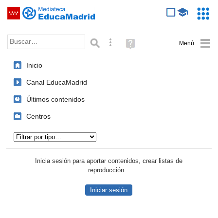
Mediateca de EducaMadrid
Saltar navegación
Servic
Educa
Palabra o frase:
Búsqueda avanzada
Ayuda
(en
ventana
Inicio
nueva)
Canal EducaMadrid
Últimos contenidos
Centros
Tipo de contenido:
Inicia sesión para aportar contenidos, crear listas de
reproducción...
Iniciar sesión