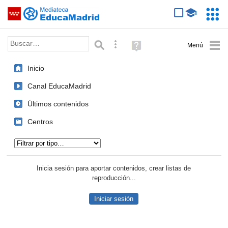
Mediateca de EducaMadrid
Saltar navegación
Servic
Educa
Palabra o frase:
Búsqueda avanzada
Ayuda
(en
ventana
Inicio
nueva)
Canal EducaMadrid
Últimos contenidos
Centros
Tipo de contenido:
Inicia sesión para aportar contenidos, crear listas de
reproducción...
Iniciar sesión