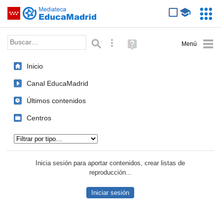
Mediateca de EducaMadrid
Saltar navegación
Servic
Educa
Palabra o frase:
Búsqueda avanzada
Ayuda
(en
ventana
Inicio
nueva)
Canal EducaMadrid
Últimos contenidos
Centros
Tipo de contenido:
Inicia sesión para aportar contenidos, crear listas de
reproducción...
Iniciar sesión