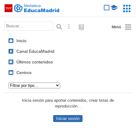
Mediateca de EducaMadrid
Saltar navegación
Servic
Educa
Palabra o frase:
Búsqueda avanzada
Ayuda
(en
ventana
Inicio
nueva)
Canal EducaMadrid
Últimos contenidos
Centros
Tipo de contenido:
Inicia sesión para aportar contenidos, crear listas de
reproducción...
Iniciar sesión