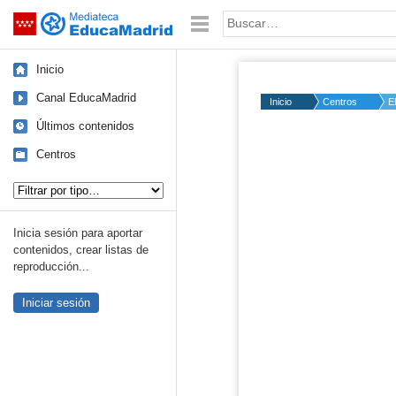
Mediateca de EducaMadrid
Saltar navegación
Palabra o frase:
Inicio
Canal EducaMadrid
Inicio
Centros
E
Últimos contenidos
Centros
Bimodal (víd
Tipo de contenido:
Inicia sesión para aportar
contenidos, crear listas de
reproducción...
Iniciar sesión