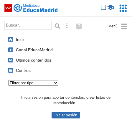
Mediateca de EducaMadrid
Saltar navegación
Servic
Educa
Palabra o frase:
Búsqueda avanzada
Ayuda
(en
ventana
Inicio
nueva)
Canal EducaMadrid
Últimos contenidos
Centros
Tipo de contenido:
Inicia sesión para aportar contenidos, crear listas de
reproducción...
Iniciar sesión