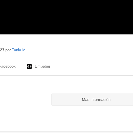
023
por
Tania M.
Facebook
Embeber
Más información