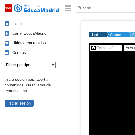
Mediateca de EducaMadrid
Saltar navegación
Palabra o frase:
Inicio
Canal EducaMadrid
Inicio
Centros
C
Últimos contenidos
Contenido protegido…
Centros
Tipo de contenido:
Inicia sesión para aportar
contenidos, crear listas de
reproducción...
Iniciar sesión