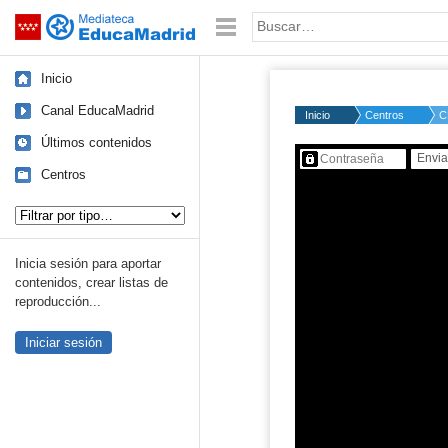
Mediateca de EducaMadrid
Saltar navegación
Palabra o frase:
Inicio
Canal EducaMadrid
Inicio
Centros
C
Últimos contenidos
Contenido protegido…
Centros
Tipo de contenido:
Inicia sesión para aportar
contenidos, crear listas de
reproducción...
Iniciar sesión