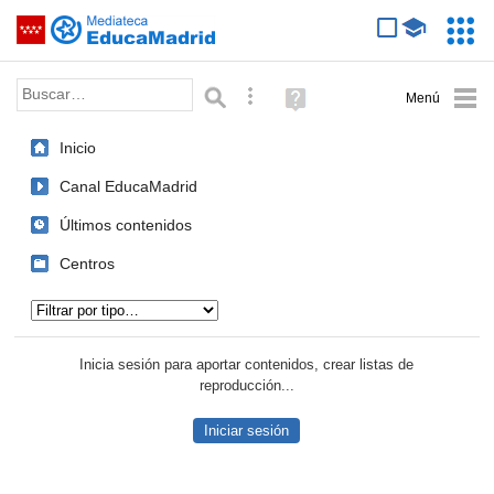
Mediateca de EducaMadrid
Saltar navegación
Servic
Educa
Palabra o frase:
Búsqueda avanzada
Ayuda
(en
ventana
Inicio
nueva)
Canal EducaMadrid
Últimos contenidos
Centros
Tipo de contenido:
Inicia sesión para aportar contenidos, crear listas de
reproducción...
Iniciar sesión