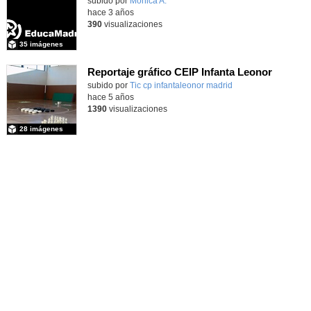
Contenido educativo.
subido por
Mónica A.
-
hace 3 años
390
visualizaciones
35 imágenes
Reportaje gráfico CEIP Infanta Leonor
subido por
Tic cp infantaleonor madrid
-
hace 5 años
1390
visualizaciones
28 imágenes