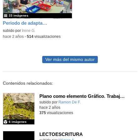
33 imágenes
Periodo de adaptación
subido por
Irene G.
-
hace 2 años
-
514
visualizaciones
Ver más del mismo autor
Contenidos relacionados:
Plano como elemento Gráfico. Trabajos de alumnos.
subido por
Ramon De F.
-
hace 2 años
375
visualizaciones
6 imágenes
LECTOESCRITURA