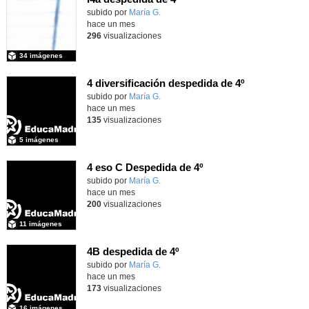
Contenido educativo.
subido por
María G.
-
hace un mes
296
visualizaciones
34 imágenes
4 diversificación despedida de 4º
Contenido educativo.
subido por
María G.
-
hace un mes
135
visualizaciones
5 imágenes
4 eso C Despedida de 4º
Contenido educativo.
subido por
María G.
-
hace un mes
200
visualizaciones
11 imágenes
4B despedida de 4º
Contenido educativo.
subido por
María G.
-
hace un mes
173
visualizaciones
16 imágenes