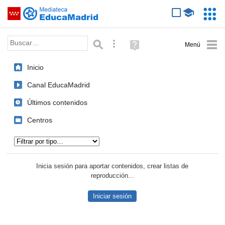
Mediateca de EducaMadrid
Saltar navegación
Servic
Educa
Palabra o frase:
Búsqueda avanzada
Ayuda
(en
ventana
Inicio
nueva)
Canal EducaMadrid
Últimos contenidos
Centros
Tipo de contenido:
Inicia sesión para aportar contenidos, crear listas de
reproducción...
Iniciar sesión