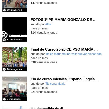
147
visualizaciones
50 imágenes
FOTOS 1º PRIMARIA GONZALO DE BERCEO
subido por
Alba T.
-
hace un mes
314
visualizaciones
37 imágenes
Final de Curso 25-26 CEIPSO MARÍA MOLINER
subido por
Tic cp mariamoliner villanuevadelacanada
-
hace un mes
638
visualizaciones
16 imágenes
Fin de curso Iniciales, Español, Inglés, Informática y Patrimonio
subido por
Tic cepa alcala
-
hace un mes
221
visualizaciones
9 imágenes
i4a despedida de 4º