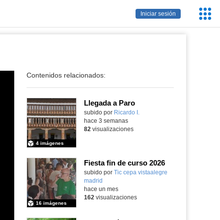
Servic
Iniciar sesión
Educa
Contenidos relacionados:
Llegada a Paro
subido por
Ricardo I.
-
hace 3 semanas
82
visualizaciones
4 imágenes
Fiesta fin de curso 2026
subido por
Tic cepa vistaalegre
madrid
-
hace un mes
162
visualizaciones
16 imágenes