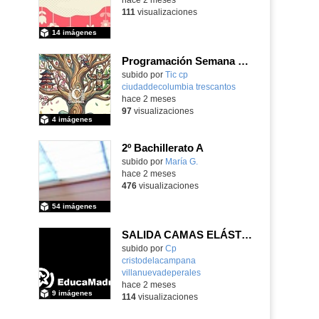
111
visualizaciones
14 imágenes
Programación Semana Cultural 2025-26
subido por
Tic cp
ciudaddecolumbia trescantos
-
hace 2 meses
97
visualizaciones
4 imágenes
2º Bachillerato A
Contenido educativo.
subido por
María G.
-
hace 2 meses
476
visualizaciones
54 imágenes
SALIDA CAMAS ELÁSTICAS
subido por
Cp
cristodelacampana
villanuevadeperales
-
hace 2 meses
9 imágenes
114
visualizaciones