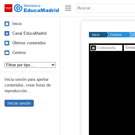
Mediateca de EducaMadrid
Saltar navegación
Palabra o frase:
Inicio
Canal EducaMadrid
Inicio
Centros
C
Últimos contenidos
Contenido protegido…
Centros
Tipo de contenido:
Inicia sesión para aportar
contenidos, crear listas de
reproducción...
Iniciar sesión