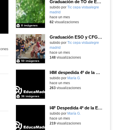
Graduación de TO de Empleo Doméstico
subido por
Tic cepa vistaalegre
madrid
-
hace un mes
82
visualizaciones
8 imágenes
Graduación ESO y CFGB 2026
subido por
Tic cepa vistaalegre
madrid
-
iones
hace un mes
148
visualizaciones
50 imágenes
I4M despedida 4º de la ESO
subido por
María G.
-
hace un mes
263
visualizaciones
36 imágenes
I4F Despedida 4º de la ESO
subido por
María G.
-
hace un mes
219
visualizaciones