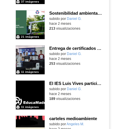
37 imágenes
Sostenibilidad ambiental, eficiencia energética y sistemas de producción inteligente para la industria 4.0
subido por
Daniel G.
-
hace 2 meses
213
visualizaciones
21 imágenes
Entrega de certificados SIEMENS SINUMERIK
subido por
Daniel G.
-
hace 2 meses
253
visualizaciones
11 imágenes
El IES Luis Vives participa en la jornada de trabajo sobre mecanizado CNC e Industria 4.0
subido por
Daniel G.
-
hace 2 meses
189
visualizaciones
11 imágenes
carteles medioambiente
Contenido educativo.
subido por
Angeles M.
-
hace 2 meses