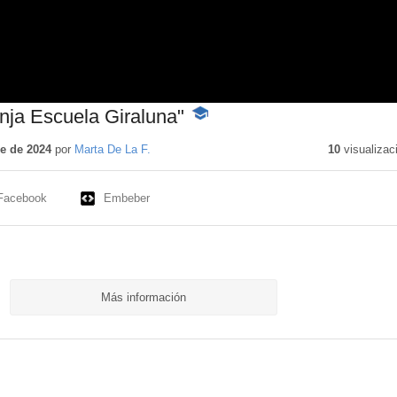
anja Escuela Giraluna"
-
Contenido
educativo
e de 2024
por
Marta De La F.
10
visualizac
Facebook
Embeber
Más información