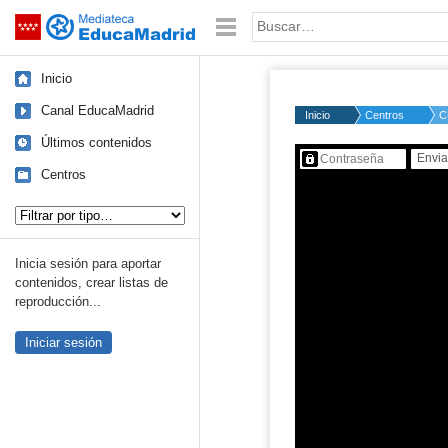
Mediateca de EducaMadrid
Saltar navegación
Palabra o frase:
Inicio
Canal EducaMadrid
Inicio
Centros
C
Últimos contenidos
Contenido protegido…
Centros
Tipo de contenido:
Inicia sesión para aportar
contenidos, crear listas de
reproducción...
Iniciar sesión