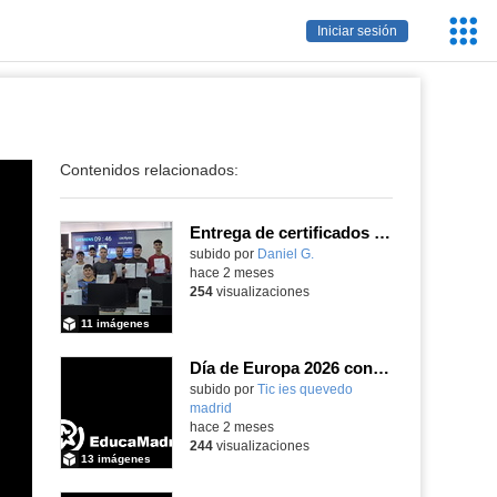
Servic
Iniciar sesión
Educa
Contenidos relacionados:
Entrega de certificados SIEMENS SINUMERIK
subido por
Daniel G.
-
hace 2 meses
254
visualizaciones
11 imágenes
Día de Europa 2026 con nuestra MEPAS asociada IES Rey Pastor
subido por
Tic ies quevedo
madrid
-
hace 2 meses
244
visualizaciones
13 imágenes