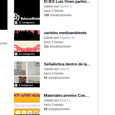
El IES Luis Vives participa en la jornada de trabajo sobre mecanizado CNC e Industria 4.0
subido por
Daniel G.
-
hace 2 meses
190
visualizaciones
11 imágenes
carteles medioambiente
Contenido educativo.
subido por
Angeles M.
-
hace 2 meses
iones
111
visualizaciones
14 imágenes
Señaléctica dentro de las instalaciones del centro ordinario
Contenido educativo.
subido por
Aida M.
-
hace 3 meses
82
visualizaciones
3 imágenes
Materiales previos Concierto didáctico
Contenido educativo.
subido por
Alvaro L.
-
hace 3 meses
69
visualizaciones