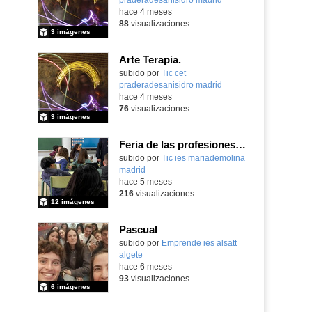
hace 4 meses
88
visualizaciones
3 imágenes
Arte Terapia.
Contenido educativo.
subido por
Tic cet
praderadesanisidro madrid
-
hace 4 meses
76
visualizaciones
3 imágenes
Feria de las profesiones 2026. IES María de Molina
subido por
Tic ies mariademolina
madrid
-
hace 5 meses
216
visualizaciones
12 imágenes
Pascual
subido por
Emprende ies alsatt
algete
-
hace 6 meses
93
visualizaciones
6 imágenes