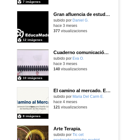
7 imágenes
Gran afluencia de estudiantes y familias en la jornada de puertas abiertas que nuestro centro desarrolló el pasado 23 de abril de 2026
subido por
Daniel G.
-
hace 3 meses
377
visualizaciones
12 imágenes
Cuaderno comunicación pictogramas y LSE
subido por
Eva O.
-
hace 3 meses
140
visualizaciones
10 imágenes
El camino al mercado. Estrategia de distribución. Creado por Isabel Álvarez Balboa con IA
subido por
Maria Del Carm E.
-
hace 4 meses
121
visualizaciones
8 imágenes
Arte Terapia.
Contenido educativo.
subido por
Tic cet
praderadesanisidro madrid
-