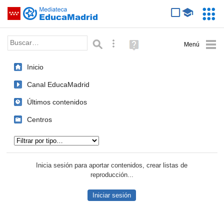
Mediateca de EducaMadrid
Saltar navegación
Servic
Educa
Palabra o frase:
Búsqueda avanzada
Ayuda
(en
ventana
Inicio
nueva)
Canal EducaMadrid
Últimos contenidos
Centros
Tipo de contenido:
Inicia sesión para aportar contenidos, crear listas de
reproducción...
Iniciar sesión