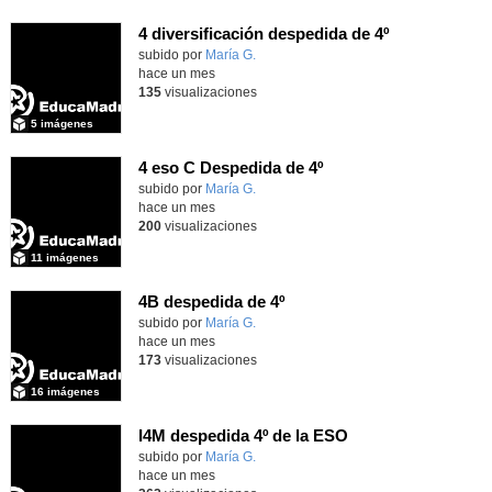
4 diversificación despedida de 4º
Contenido educativo.
subido por
María G.
-
hace un mes
135
visualizaciones
5 imágenes
4 eso C Despedida de 4º
Contenido educativo.
subido por
María G.
-
hace un mes
200
visualizaciones
11 imágenes
4B despedida de 4º
Contenido educativo.
subido por
María G.
-
hace un mes
173
visualizaciones
16 imágenes
I4M despedida 4º de la ESO
subido por
María G.
-
hace un mes