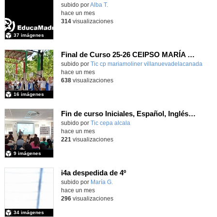
subido por
Alba T.
-
hace un mes
314
visualizaciones
37 imágenes
Final de Curso 25-26 CEIPSO MARÍA MOLINER
subido por
Tic cp mariamoliner villanuevadelacanada
-
hace un mes
638
visualizaciones
16 imágenes
Fin de curso Iniciales, Español, Inglés, Informática y Patrimonio
subido por
Tic cepa alcala
-
hace un mes
221
visualizaciones
9 imágenes
i4a despedida de 4º
Contenido educativo.
subido por
María G.
-
hace un mes
296
visualizaciones
34 imágenes