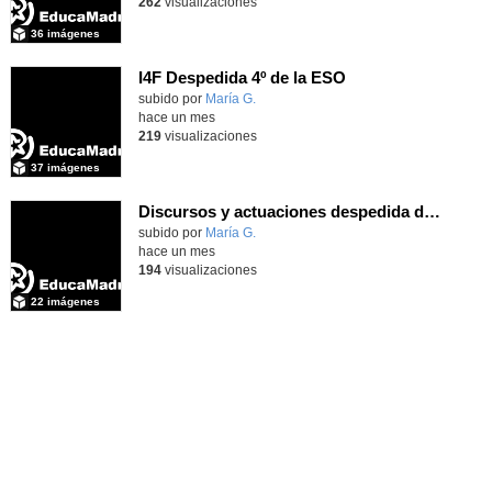
262
visualizaciones
36 imágenes
I4F Despedida 4º de la ESO
subido por
María G.
-
hace un mes
219
visualizaciones
37 imágenes
Discursos y actuaciones despedida de 4º
Contenido educativo.
subido por
María G.
-
hace un mes
194
visualizaciones
22 imágenes